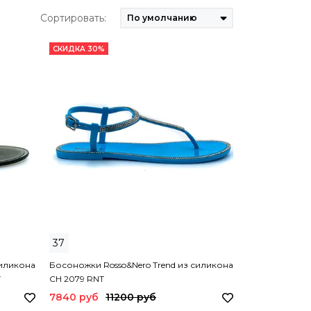
Сортировать:
СКИДКА 30%
37
силикона
Босоножки Rosso&Nero Trend из силикона
T
CH 2079 RNT
7840 руб
11200 руб