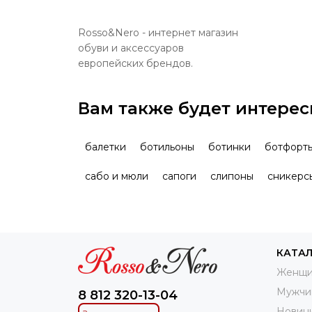
Rosso&Nero - интернет магазин
обуви и аксессуаров
европейских брендов.
Вам также будет интерес
балетки
ботильоны
ботинки
ботфорт
сабо и мюли
сапоги
слипоны
сникерс
КАТА
Женщи
Мужчи
8 812 320-13-04
Новин