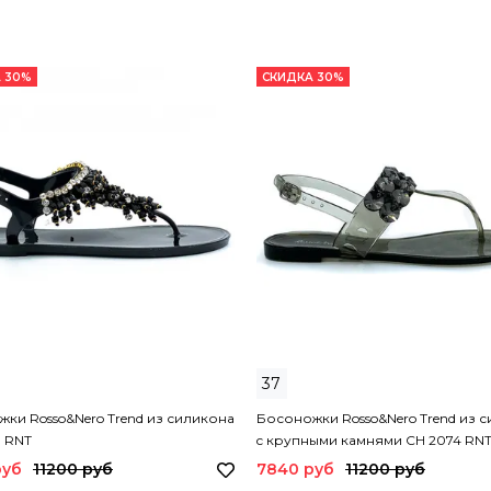
 30%
СКИДКА 30%
37
ки Rosso&Nero Trend из силикона
Босоножки Rosso&Nero Trend из 
 RNT
c крупными камнями CH 2074 RN
руб
11200 руб
7840 руб
11200 руб