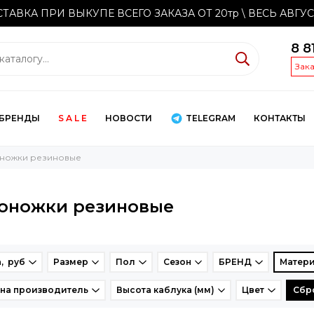
ТАВКА ПРИ ВЫКУПЕ ВСЕГО ЗАКАЗА ОТ 20тр
\ ВЕСЬ АВГУ
8 8
Зак
БРЕНДЫ
S A L E
НОВОСТИ
TELEGRAM
КОНТАКТЫ
ножки резиновые
оножки резиновые
, руб
Размер
Пол
Сезон
БРЕНД
Матери
на производитель
Высота каблука (мм)
Цвет
Сбр