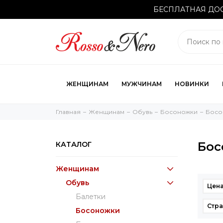
БЕСПЛАТНАЯ ДОС
ЖЕНЩИНАМ
МУЖЧИНАМ
НОВИНКИ
Главная
Женщинам
Обувь
Босоножки
Босо
Бос
КАТАЛОГ
Женщинам
Обувь
Цена
Балетки
Стра
Босоножки