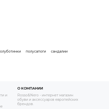
олуботинки
полусапоги
сандалии
О КОМПАНИИ
ти и
Rosso&Nero - интернет магазин
обуви и аксессуаров европейских
брендов.
ие