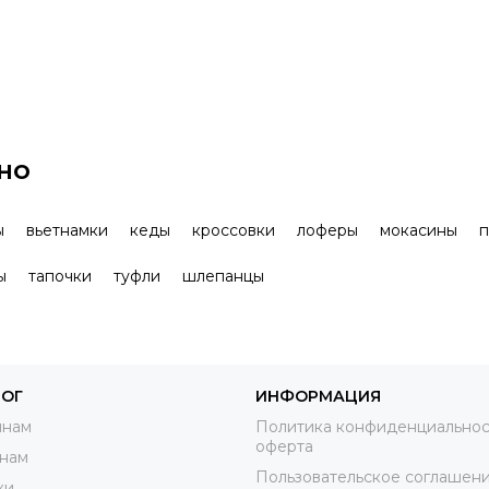
но
ы
вьетнамки
кеды
кроссовки
лоферы
мокасины
п
ы
тапочки
туфли
шлепанцы
ЛОГ
ИНФОРМАЦИЯ
нам
Политика конфиденциальнос
оферта
нам
Пользовательское соглашен
ки