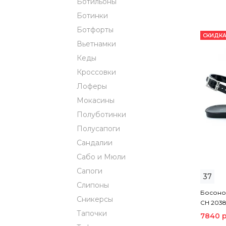
Ботильоны
Ботинки
Ботфорты
СКИДКА
Вьетнамки
Кеды
Кроссовки
Лоферы
Мокасины
Полуботинки
Полусапоги
Сандалии
Сабо и Мюли
Сапоги
37
Слипоны
Босонож
Сникерсы
CH 2038
Тапочки
7840 