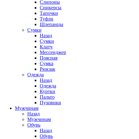
Слипоны
Сникерсы
Тапочки
Туфли
Шлепанцы
Cумки
Назад
Cумки
Клатч
Мессенджер
Поясная
Сумка
Рюкзак
Одежда
Назад
Одежда
Куртки
Пальто
Пуховики
Мужчинам
Назад
Мужчинам
Обувь
Назад
Обувь