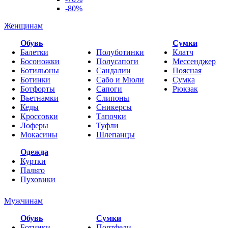
-80%
Женщинам
Обувь
Cумки
Балетки
Полуботинки
Клатч
Босоножки
Полусапоги
Мессенджер
Ботильоны
Сандалии
Поясная
Ботинки
Сабо и Мюли
Сумка
Ботфорты
Сапоги
Рюкзак
Вьетнамки
Слипоны
Кеды
Сникерсы
Кроссовки
Тапочки
Лоферы
Туфли
Мокасины
Шлепанцы
Одежда
Куртки
Пальто
Пуховики
Мужчинам
Обувь
Сумки
Ботинки
Портфели