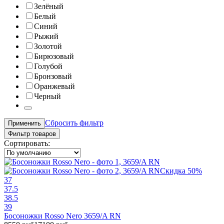
Зелёный
Белый
Синий
Рыжий
Золотой
Бирюзовый
Голубой
Бронзовый
Оранжевый
Черный
Сбросить фильтр
Применить
Фильтр товаров
Сортировать:
Скидка 50%
37
37.5
38.5
39
Босоножки Rosso Nero 3659/A RN