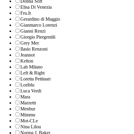
Donna Soft
Elisa Di Venezia
Fru.It
Gerardino di Maggio
Gianmarco Lorenzi
Gianni Renzi
Giorgio Piergentili
Grey Mer
Ilasio Renzoni
Jeannot
Kelton
Lab Milano
Left & Right
Loretta Pettinari
Loriblu
Luca Verdi
Mara
Marzetti
Menbur
Mimmu
Mot-CLe
Nina Lilou
Norma J. Baker