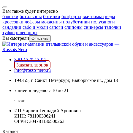
Вам также будет интересно
балетки
ботильоны
ботинки
ботфорты
вьетнамки
кеды
кроссовки
лоферы
мокасины
полуботинки
полусапоги
сандалии
сабо и мюли
сапоги
слипоны
сникерсы
тапочки
туфли
шлепанцы
Вы смотрели
Очистить
8 812 320-13-04
Заказать звонок
info@rosso-nero.ru
194355, г. Санкт-Петербург, Выборгское ш., дом 13
7 дней в неделю с 10 до 21
часов
ИП Чирлин Геннадий Ароновоч
ИНН: 781100306241
ОГРН:
304781136500263
Каталог