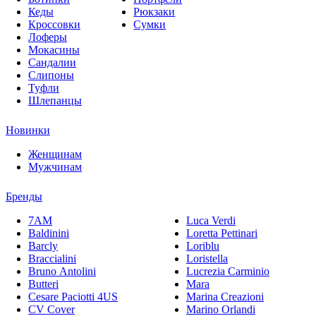
Кеды
Рюкзаки
Кроссовки
Сумки
Лоферы
Мокасины
Сандалии
Слипоны
Туфли
Шлепанцы
Новинки
Женщинам
Мужчинам
Бренды
7AM
Luca Verdi
Baldinini
Loretta Pettinari
Barcly
Loriblu
Braccialini
Loristella
Bruno Antolini
Lucrezia Carminio
Butteri
Mara
Cesare Paciotti 4US
Marina Creazioni
CV Cover
Marino Orlandi