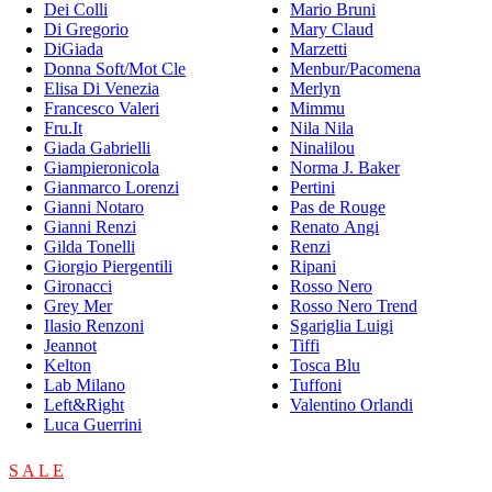
Dei Colli
Mario Bruni
Di Gregorio
Mary Claud
DiGiada
Marzetti
Donna Soft/Mot Cle
Menbur/Pacomena
Elisa Di Venezia
Merlyn
Francesco Valeri
Mimmu
Fru.It
Nila Nila
Giada Gabrielli
Ninalilou
Giampieronicola
Norma J. Baker
Gianmarco Lorenzi
Pertini
Gianni Notaro
Pas de Rouge
Gianni Renzi
Renato Angi
Gilda Tonelli
Renzi
Giorgio Piergentili
Ripani
Gironacci
Rosso Nero
Grey Mer
Rosso Nero Trend
Ilasio Renzoni
Sgariglia Luigi
Jeannot
Tiffi
Kelton
Tosca Blu
Lab Milano
Tuffoni
Left&Right
Valentino Orlandi
Luca Guerrini
S A L E