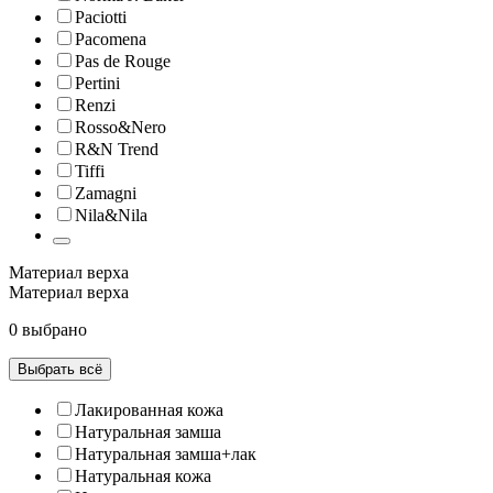
Paciotti
Pacomena
Pas de Rouge
Pertini
Renzi
Rosso&Nero
R&N Trend
Tiffi
Zamagni
Nila&Nila
Материал верха
Материал верха
0 выбрано
Выбрать всё
Лакированная кожа
Натуральная замша
Натуральная замша+лак
Натуральная кожа