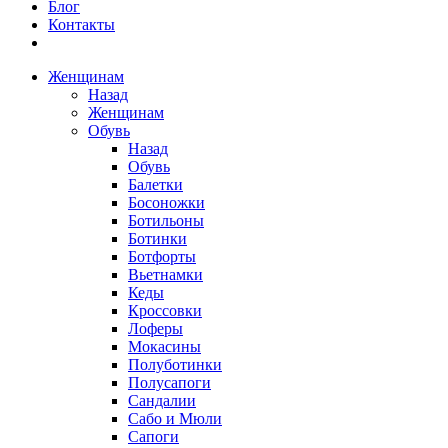
Блог
Контакты
Женщинам
Назад
Женщинам
Обувь
Назад
Обувь
Балетки
Босоножки
Ботильоны
Ботинки
Ботфорты
Вьетнамки
Кеды
Кроссовки
Лоферы
Мокасины
Полуботинки
Полусапоги
Сандалии
Сабо и Мюли
Сапоги