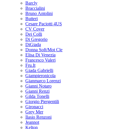
Barcly
Braccialini
Bruno Antolini
Butteri
Cesare Paciotti 4US
CV Cover
Dei Colli
Di Gregorio
DiGiada
Donna Soft/Mot Cle
Elisa Di Venezia
Francesco Valeri
Fru.It
Giada Gabrielli
Giampieronicola
Gianmarco Lorenzi
Gianni Notaro
Gianni Renzi
Gilda Tonelli
Giorgio Piergentili
Gironacci
Grey Mer
Ilasio Renzoni
Jeannot
Kelton