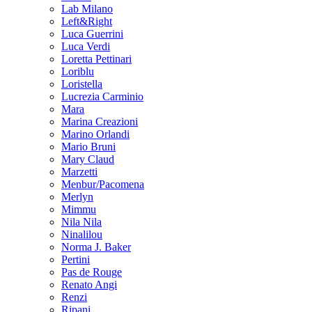
Lab Milano
Left&Right
Luca Guerrini
Luca Verdi
Loretta Pettinari
Loriblu
Loristella
Lucrezia Carminio
Mara
Marina Creazioni
Marino Orlandi
Mario Bruni
Mary Claud
Marzetti
Menbur/Pacomena
Merlyn
Mimmu
Nila Nila
Ninalilou
Norma J. Baker
Pertini
Pas de Rouge
Renato Angi
Renzi
Ripani