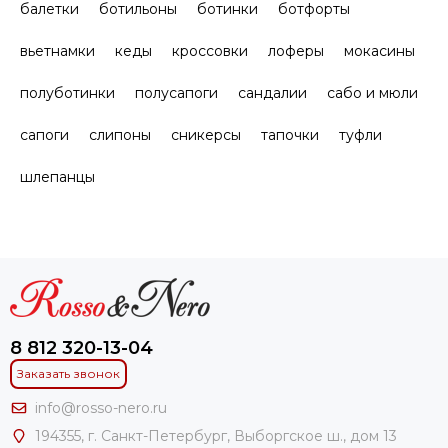
балетки
ботильоны
ботинки
ботфорты
вьетнамки
кеды
кроссовки
лоферы
мокасины
полуботинки
полусапоги
сандалии
сабо и мюли
сапоги
слипоны
сникерсы
тапочки
туфли
шлепанцы
8 812 320-13-04
Заказать звонок
info@rosso-nero.ru
194355, г. Санкт-Петербург, Выборгское ш., дом 13