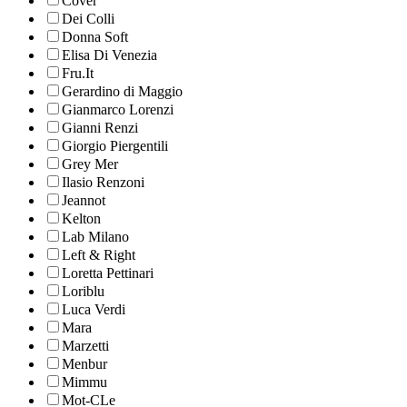
Cover
Dei Colli
Donna Soft
Elisa Di Venezia
Fru.It
Gerardino di Maggio
Gianmarco Lorenzi
Gianni Renzi
Giorgio Piergentili
Grey Mer
Ilasio Renzoni
Jeannot
Kelton
Lab Milano
Left & Right
Loretta Pettinari
Loriblu
Luca Verdi
Mara
Marzetti
Menbur
Mimmu
Mot-CLe