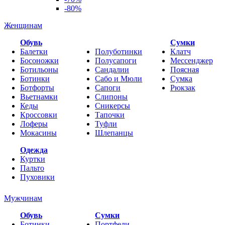
-80%
Женщинам
Обувь
Cумки
Балетки
Полуботинки
Клатч
Босоножки
Полусапоги
Мессенджер
Ботильоны
Сандалии
Поясная
Ботинки
Сабо и Мюли
Сумка
Ботфорты
Сапоги
Рюкзак
Вьетнамки
Слипоны
Кеды
Сникерсы
Кроссовки
Тапочки
Лоферы
Туфли
Мокасины
Шлепанцы
Одежда
Куртки
Пальто
Пуховики
Мужчинам
Обувь
Сумки
Ботинки
Портфели