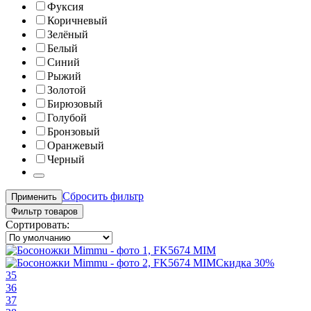
Фуксия
Коричневый
Зелёный
Белый
Синий
Рыжий
Золотой
Бирюзовый
Голубой
Бронзовый
Оранжевый
Черный
Сбросить фильтр
Применить
Фильтр товаров
Сортировать:
Скидка 30%
35
36
37