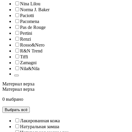
Nina Lilou
Norma J. Baker
Paciotti
Pacomena
Pas de Rouge
Pertini
Renzi
Rosso&Nero
R&N Trend
Tiffi
Zamagni
Nila&Nila
Материал верха
Материал верха
0 выбрано
Выбрать всё
Лакированная кожа
Натуральная замша