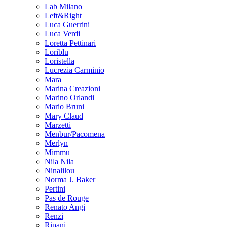
Lab Milano
Left&Right
Luca Guerrini
Luca Verdi
Loretta Pettinari
Loriblu
Loristella
Lucrezia Carminio
Mara
Marina Creazioni
Marino Orlandi
Mario Bruni
Mary Claud
Marzetti
Menbur/Pacomena
Merlyn
Mimmu
Nila Nila
Ninalilou
Norma J. Baker
Pertini
Pas de Rouge
Renato Angi
Renzi
Ripani