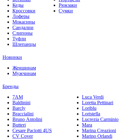
Кеды
Рюкзаки
Кроссовки
Сумки
Лоферы
Мокасины
Сандалии
Слипоны
Туфли
Шлепанцы
Новинки
Женщинам
Мужчинам
Бренды
7AM
Luca Verdi
Baldinini
Loretta Pettinari
Barcly
Loriblu
Braccialini
Loristella
Bruno Antolini
Lucrezia Carminio
Butteri
Mara
Cesare Paciotti 4US
Marina Creazioni
CV Cover
Marino Orlandi