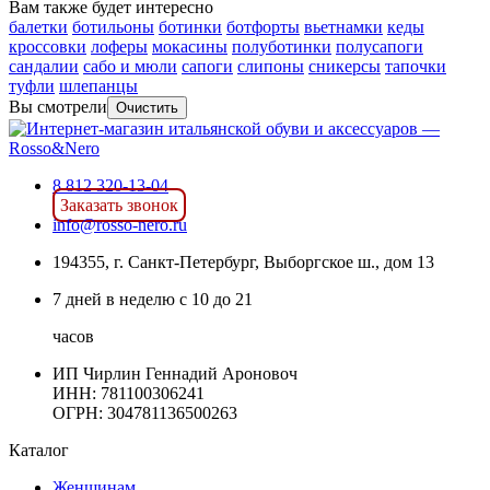
Вам также будет интересно
балетки
ботильоны
ботинки
ботфорты
вьетнамки
кеды
кроссовки
лоферы
мокасины
полуботинки
полусапоги
сандалии
сабо и мюли
сапоги
слипоны
сникерсы
тапочки
туфли
шлепанцы
Вы смотрели
Очистить
8 812 320-13-04
Заказать звонок
info@rosso-nero.ru
194355, г. Санкт-Петербург, Выборгское ш., дом 13
7 дней в неделю с 10 до 21
часов
ИП Чирлин Геннадий Ароновоч
ИНН: 781100306241
ОГРН:
304781136500263
Каталог
Женщинам