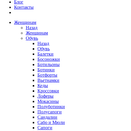
Блог
Контакты
Женщинам
Назад
Женщинам
Обувь
Назад
Обувь
Балетки
Босоножки
Ботильоны
Ботинки
Ботфорты
Вьетнамки
Кеды
Кроссовки
Лоферы
Мокасины
Полуботинки
Полусапоги
Сандалии
Сабо и Мюли
Сапоги