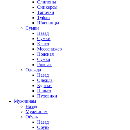
Слипоны
Сникерсы
Тапочки
Туфли
Шлепанцы
Cумки
Назад
Cумки
Клатч
Мессенджер
Поясная
Сумка
Рюкзак
Одежда
Назад
Одежда
Куртки
Пальто
Пуховики
Мужчинам
Назад
Мужчинам
Обувь
Назад
Обувь