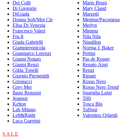
Dei Colli
Mario Bruni
Di Gregorio
Mary Claud
DiGiada
Marzetti
Donna Soft/Mot Cle
Menbur/Pacomena
Elisa Di Venezia
Merlyn
Francesco Valeri
Mimmu
Fru.It
Nila Nila
Giada Gabrielli
Ninalilou
Giampieronicola
Norma J. Baker
Gianmarco Lorenzi
Pertini
Gianni Notaro
Pas de Rouge
Gianni Renzi
Renato Angi
Gilda Tonelli
Renzi
Giorgio Piergentili
Ripani
Gironacci
Rosso Nero
Grey Mer
Rosso Nero Trend
Ilasio Renzoni
Sgariglia Luigi
Jeannot
Tiffi
Kelton
Tosca Blu
Lab Milano
Tuffoni
Left&Right
Valentino Orlandi
Luca Guerrini
S A L E