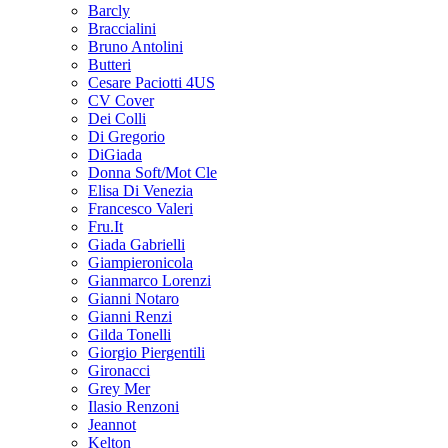
Barcly
Braccialini
Bruno Antolini
Butteri
Cesare Paciotti 4US
CV Cover
Dei Colli
Di Gregorio
DiGiada
Donna Soft/Mot Cle
Elisa Di Venezia
Francesco Valeri
Fru.It
Giada Gabrielli
Giampieronicola
Gianmarco Lorenzi
Gianni Notaro
Gianni Renzi
Gilda Tonelli
Giorgio Piergentili
Gironacci
Grey Mer
Ilasio Renzoni
Jeannot
Kelton