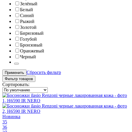
Зелёный
Белый
Синий
Рыжий
Золотой
Бирюзовый
Голубой
Бронзовый
Оранжевый
Черный
Сбросить фильтр
Применить
Фильтр товаров
Сортировать:
Новинка
35
36