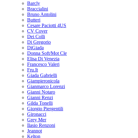
Barcly
Braccialini
Bruno Antolini
Butteri
Cesare Paciotti 4US
CV Cover
Dei Colli
Di Gregorio
DiGiada
Donna Soft/Mot Cle
Elisa Di Venezia
Francesco Valeri
Fru.It
Giada Gabrielli
Giampieronicola
Gianmarco Lorenzi
Gianni Notaro
Gianni Renzi
Gilda Tonelli
Giorgio Piergentili
Gironacci
Grey Mer
Ilasio Renzoni
Jeannot
Kelton