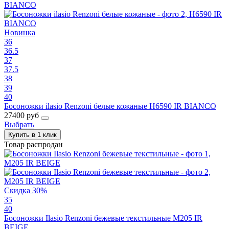
Новинка
36
36.5
37
37.5
38
39
40
Босоножки ilasio Renzoni белые кожаные H6590 IR BIANCO
27400 руб
Выбрать
Купить в 1 клик
Товар распродан
Скидка 30%
35
40
Босоножки Ilasio Renzoni бежевые текстильные M205 IR
BEIGE