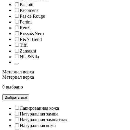
Paciotti
Pacomena
Pas de Rouge
Pertini
Renzi
Rosso&Nero
R&N Trend
Tiffi
Zamagni
Nila&Nila
Материал верха
Материал верха
0 выбрано
Выбрать всё
Лакированная кожа
Натуральная замша
Натуральная замша+лак
Натуральная кожа