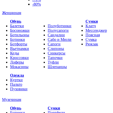
-80%
Женщинам
Обувь
Cумки
Балетки
Полуботинки
Клатч
Босоножки
Полусапоги
Мессенджер
Ботильоны
Сандалии
Поясная
Ботинки
Сабо и Мюли
Сумка
Ботфорты
Сапоги
Рюкзак
Вьетнамки
Слипоны
Кеды
Сникерсы
Кроссовки
Тапочки
Лоферы
Туфли
Мокасины
Шлепанцы
Одежда
Куртки
Пальто
Пуховики
Мужчинам
Обувь
Сумки
Ботинки
Портфели