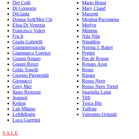
Dei Colli
Mario Bruni
Di Gregorio
Mary Claud
DiGiada
Marzetti
Donna Soft/Mot Cle
Menbur/Pacomena
Elisa Di Venezia
Merlyn
Francesco Valeri
Mimmu
Fru.It
Nila Nila
Giada Gabrielli
Ninalilou
Giampieronicola
Norma J. Baker
Gianmarco Lorenzi
Pertini
Gianni Notaro
Pas de Rouge
Gianni Renzi
Renato Angi
Gilda Tonelli
Renzi
Giorgio Piergentili
Ripani
Gironacci
Rosso Nero
Grey Mer
Rosso Nero Trend
Ilasio Renzoni
Sgariglia Luigi
Jeannot
Tiffi
Kelton
Tosca Blu
Lab Milano
Tuffoni
Left&Right
Valentino Orlandi
Luca Guerrini
S A L E