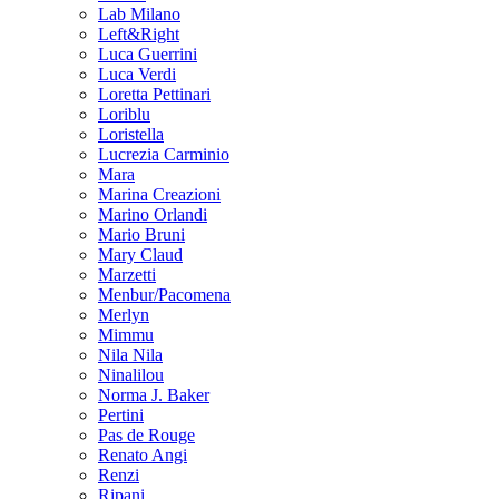
Lab Milano
Left&Right
Luca Guerrini
Luca Verdi
Loretta Pettinari
Loriblu
Loristella
Lucrezia Carminio
Mara
Marina Creazioni
Marino Orlandi
Mario Bruni
Mary Claud
Marzetti
Menbur/Pacomena
Merlyn
Mimmu
Nila Nila
Ninalilou
Norma J. Baker
Pertini
Pas de Rouge
Renato Angi
Renzi
Ripani