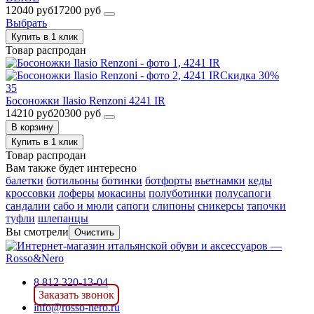
12040 руб
17200 руб
Выбрать
Купить в 1 клик
Товар распродан
Скидка 30%
35
Босоножки Ilasio Renzoni 4241 IR
14210 руб
20300 руб
В корзину
Купить в 1 клик
Товар распродан
Вам также будет интересно
балетки
ботильоны
ботинки
ботфорты
вьетнамки
кеды
кроссовки
лоферы
мокасины
полуботинки
полусапоги
сандалии
сабо и мюли
сапоги
слипоны
сникерсы
тапочки
туфли
шлепанцы
Вы смотрели
Очистить
8 812 320-13-04
Заказать звонок
info@rosso-nero.ru