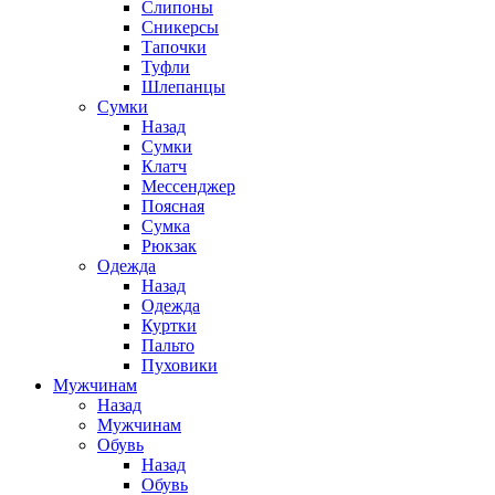
Слипоны
Сникерсы
Тапочки
Туфли
Шлепанцы
Cумки
Назад
Cумки
Клатч
Мессенджер
Поясная
Сумка
Рюкзак
Одежда
Назад
Одежда
Куртки
Пальто
Пуховики
Мужчинам
Назад
Мужчинам
Обувь
Назад
Обувь