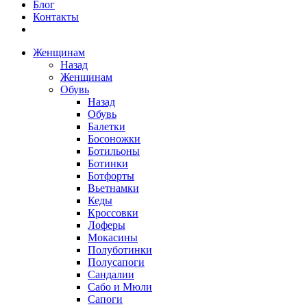
Блог
Контакты
Женщинам
Назад
Женщинам
Обувь
Назад
Обувь
Балетки
Босоножки
Ботильоны
Ботинки
Ботфорты
Вьетнамки
Кеды
Кроссовки
Лоферы
Мокасины
Полуботинки
Полусапоги
Сандалии
Сабо и Мюли
Сапоги