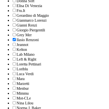
Donna Soft
Elisa Di Venezia
Fru.It
Gerardino di Maggio
Gianmarco Lorenzi
Gianni Renzi
Giorgio Piergentili
Grey Mer
Ilasio Renzoni
Jeannot
Kelton
Lab Milano
Left & Right
Loretta Pettinari
Loriblu
Luca Verdi
Mara
Marzetti
Menbur
Mimmu
Mot-CLe
Nina Lilou
Norma J. Baker