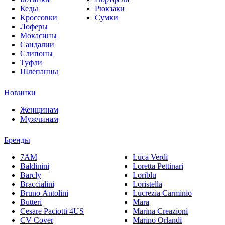
Кеды
Рюкзаки
Кроссовки
Сумки
Лоферы
Мокасины
Сандалии
Слипоны
Туфли
Шлепанцы
Новинки
Женщинам
Мужчинам
Бренды
7AM
Luca Verdi
Baldinini
Loretta Pettinari
Barcly
Loriblu
Braccialini
Loristella
Bruno Antolini
Lucrezia Carminio
Butteri
Mara
Cesare Paciotti 4US
Marina Creazioni
CV Cover
Marino Orlandi