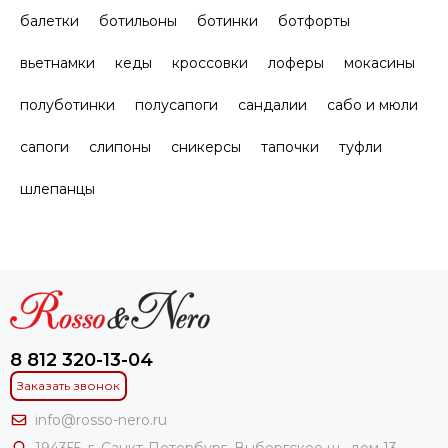
балетки
ботильоны
ботинки
ботфорты
вьетнамки
кеды
кроссовки
лоферы
мокасины
полуботинки
полусапоги
сандалии
сабо и мюли
сапоги
слипоны
сникерсы
тапочки
туфли
шлепанцы
8 812 320-13-04
Заказать звонок
info@rosso-nero.ru