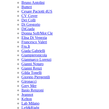
Bruno Antolini
Butteri
Cesare Paciotti 4US
CV Cover
Dei Colli
Di Gregorio
DiGiada
Donna Soft/Mot Cle
Elisa Di Venezia
Francesco Valeri
Fru.It
Giada Gabrielli
Giampieronicola
Gianmarco Lorenzi
Gianni Notaro
Gianni Renzi
Gilda Tonelli
Giorgio Piergentili
Gironacci
Grey Mer
Ilasio Renzoni
Jeannot
Kelton
Lab Milano
Left&Right