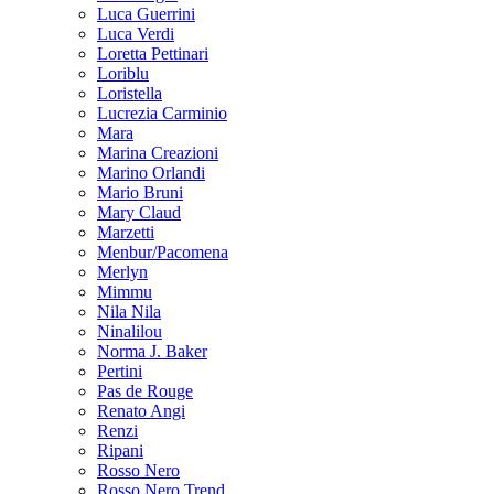
Luca Guerrini
Luca Verdi
Loretta Pettinari
Loriblu
Loristella
Lucrezia Carminio
Mara
Marina Creazioni
Marino Orlandi
Mario Bruni
Mary Claud
Marzetti
Menbur/Pacomena
Merlyn
Mimmu
Nila Nila
Ninalilou
Norma J. Baker
Pertini
Pas de Rouge
Renato Angi
Renzi
Ripani
Rosso Nero
Rosso Nero Trend