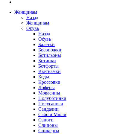
Женщинам
Назад
Женщинам
Обувь
Назад
Обувь
Балетки
Босоножки
Ботильоны
Ботинки
Ботфорты
Вьетнамки
Кеды
Кроссовки
Лоферы
Мокасины
Полуботинки
Полусапоги
Сандалии
Сабо и Мюли
Сапоги
Слипоны
Сникерсы