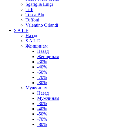
Sgariglia Luigi
Tiffi
Tosca Blu
Tuffoni
Valentino Orlandi
S A L E
Назад
S A L E
Женщинам
Назад
Женщинам
-30%
-40%
-50%
-70%
-80%
Мужчинам
Назад
Мужчинам
-30%
-40%
-50%
-70%
-80%