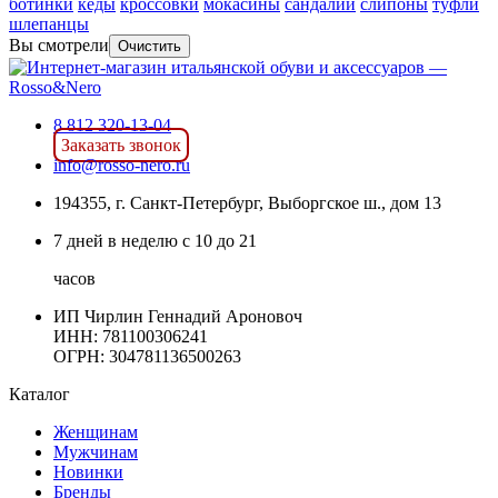
ботинки
кеды
кроссовки
мокасины
сандалии
слипоны
туфли
шлепанцы
Вы смотрели
Очистить
8 812 320-13-04
Заказать звонок
info@rosso-nero.ru
194355, г. Санкт-Петербург, Выборгское ш., дом 13
7 дней в неделю с 10 до 21
часов
ИП Чирлин Геннадий Ароновоч
ИНН: 781100306241
ОГРН:
304781136500263
Каталог
Женщинам
Мужчинам
Новинки
Бренды