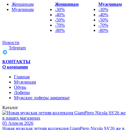
Женщинам
Женщинам
Мужчинам
Мужчинам
-30%
-30%
-40%
-40%
-50%
-50%
-70%
-70%
-80%
-80%
Новости
Telegram
КОНТАКТЫ
О компании
Главная
Мужчинам
Обувь
Лоферы
Мужские лоферы замшевые
Каталог
05 Апреля 2026
Новая мужская летняя коллекция GiamPiero Nicola SS'26 же в