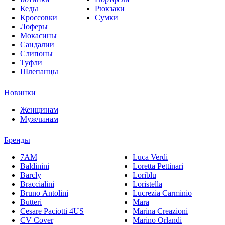
Кеды
Рюкзаки
Кроссовки
Сумки
Лоферы
Мокасины
Сандалии
Слипоны
Туфли
Шлепанцы
Новинки
Женщинам
Мужчинам
Бренды
7AM
Luca Verdi
Baldinini
Loretta Pettinari
Barcly
Loriblu
Braccialini
Loristella
Bruno Antolini
Lucrezia Carminio
Butteri
Mara
Cesare Paciotti 4US
Marina Creazioni
CV Cover
Marino Orlandi