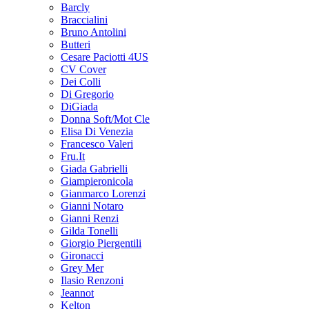
Barcly
Braccialini
Bruno Antolini
Butteri
Cesare Paciotti 4US
CV Cover
Dei Colli
Di Gregorio
DiGiada
Donna Soft/Mot Cle
Elisa Di Venezia
Francesco Valeri
Fru.It
Giada Gabrielli
Giampieronicola
Gianmarco Lorenzi
Gianni Notaro
Gianni Renzi
Gilda Tonelli
Giorgio Piergentili
Gironacci
Grey Mer
Ilasio Renzoni
Jeannot
Kelton