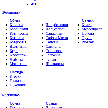
-80%
Женщинам
Обувь
Cумки
Балетки
Полуботинки
Клатч
Босоножки
Полусапоги
Мессенджер
Ботильоны
Сандалии
Поясная
Ботинки
Сабо и Мюли
Сумка
Ботфорты
Сапоги
Рюкзак
Вьетнамки
Слипоны
Кеды
Сникерсы
Кроссовки
Тапочки
Лоферы
Туфли
Мокасины
Шлепанцы
Одежда
Куртки
Пальто
Пуховики
Мужчинам
Обувь
Сумки
Ботинки
Портфели