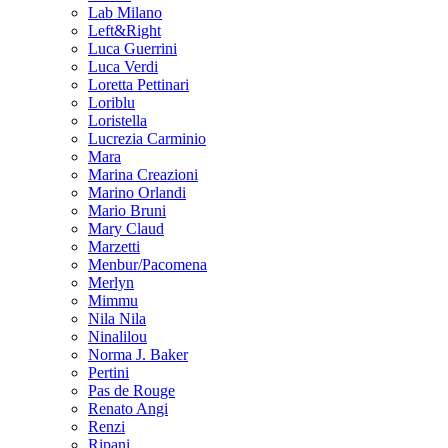
Lab Milano
Left&Right
Luca Guerrini
Luca Verdi
Loretta Pettinari
Loriblu
Loristella
Lucrezia Carminio
Mara
Marina Creazioni
Marino Orlandi
Mario Bruni
Mary Claud
Marzetti
Menbur/Pacomena
Merlyn
Mimmu
Nila Nila
Ninalilou
Norma J. Baker
Pertini
Pas de Rouge
Renato Angi
Renzi
Ripani