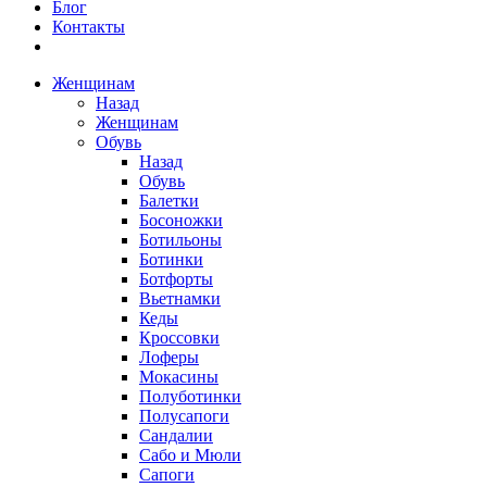
Блог
Контакты
Женщинам
Назад
Женщинам
Обувь
Назад
Обувь
Балетки
Босоножки
Ботильоны
Ботинки
Ботфорты
Вьетнамки
Кеды
Кроссовки
Лоферы
Мокасины
Полуботинки
Полусапоги
Сандалии
Сабо и Мюли
Сапоги