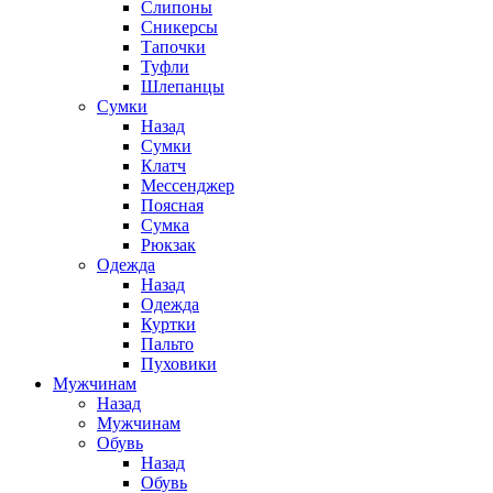
Слипоны
Сникерсы
Тапочки
Туфли
Шлепанцы
Cумки
Назад
Cумки
Клатч
Мессенджер
Поясная
Сумка
Рюкзак
Одежда
Назад
Одежда
Куртки
Пальто
Пуховики
Мужчинам
Назад
Мужчинам
Обувь
Назад
Обувь