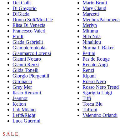
Dei Colli
Mario Bruni
Di Gregorio
Mary Claud
DiGiada
Marzetti
Donna Soft/Mot Cle
Menbur/Pacomena
Elisa Di Venezia
Merlyn
Francesco Valeri
Mimmu
Fru.It
Nila Nila
Giada Gabrielli
Ninalilou
Giampieronicola
Norma J. Baker
Gianmarco Lorenzi
Pertini
Gianni Notaro
Pas de Rouge
Gianni Renzi
Renato Angi
Gilda Tonelli
Renzi
Giorgio Piergentili
Ripani
Gironacci
Rosso Nero
Grey Mer
Rosso Nero Trend
Ilasio Renzoni
Sgariglia Luigi
Jeannot
Tiffi
Kelton
Tosca Blu
Lab Milano
Tuffoni
Left&Right
Valentino Orlandi
Luca Guerrini
S A L E