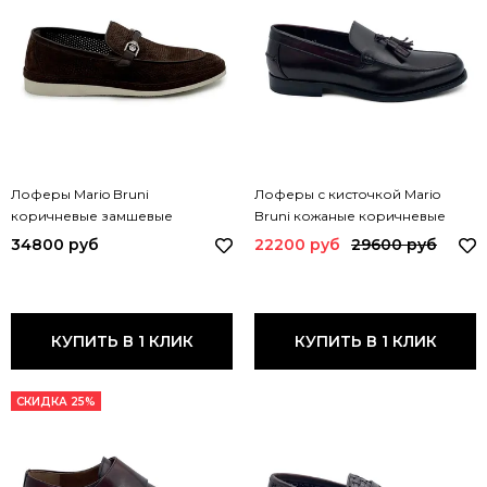
Лоферы Mario Bruni
Лоферы с кисточкой Mario
коричневые замшевые
Bruni кожаные коричневые
перфорированные 65153 MB
62288 MB
34800 руб
22200 руб
29600 руб
MORO
КУПИТЬ В 1 КЛИК
КУПИТЬ В 1 КЛИК
СКИДКА 25%