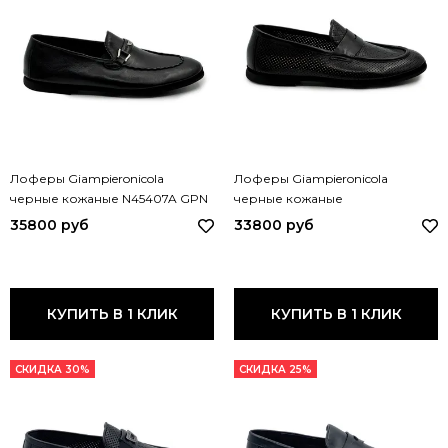
Лоферы Giampieronicola
Лоферы Giampieronicola
черные кожаные N45407A GPN
черные кожаные
NERO
перфорированные N45410A
35800 руб
33800 руб
GPN NERO
КУПИТЬ В 1 КЛИК
КУПИТЬ В 1 КЛИК
СКИДКА 30%
СКИДКА 25%