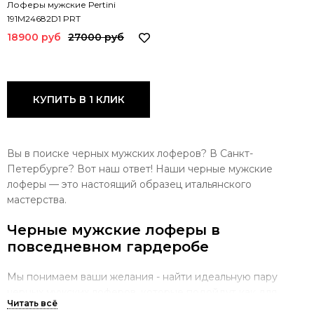
Лоферы мужские Pertini
191M24682D1 PRT
18900 руб
27000 руб
КУПИТЬ В 1 КЛИК
Вы в поиске черных мужских лоферов? В Санкт-
Петербурге? Вот наш ответ! Наши черные мужские
лоферы — это настоящий образец итальянского
мастерства.
Черные мужские лоферы в
повседневном гардеробе
Мы понимаем ваши желания - найти идеальную пару
черных мужских лоферов, которые подойдут как для
повседневного стиля, так и для официальных