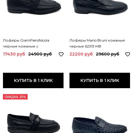
Лоферы GiamPieroNicola
Лоферы Mario Bruni кожаные
черные кожаные с
черные 62313 MB
перфорацией 44307 GPN
17430 руб
24900 руб
22200 руб
29600 руб
NERO
КУПИТЬ В 1 КЛИК
КУПИТЬ В 1 КЛИК
СКИДКА 25%