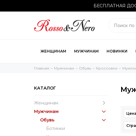
БЕСПЛАТНАЯ ДОС
ЖЕНЩИНАМ
МУЖЧИНАМ
НОВИНКИ
Главная
Мужчинам
Обувь
Кроссовки
Мужски
Муж
КАТАЛОГ
Женщинам
Мужчинам
Цена
Обувь
Стра
Ботинки