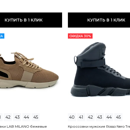
КУПИТЬ В 1 КЛИК
КУПИТЬ В 1 КЛИК
КА
СКИДКА 30%
1
42
43
44
45
40
41
42
43
44
45
вки LAB MILANO бежевые
Кроссовки мужские Rosso Nero Tr