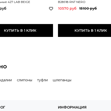
ьные 427 LAB BEIGE
B28918 RNT NERO
 руб
10570 руб
15100 руб
КУПИТЬ В 1 КЛИК
КУПИТЬ В 1 КЛИК
но
ндалии
слипоны
туфли
шлепанцы
ЛОГ
ИНФОРМАЦИЯ