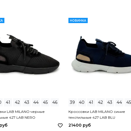
КА
НОВИНКА
0
41
42
43
44
45
46
39
40
41
42
43
44
45
вки LAB MILANO черные
Кроссовки LAB MILANO синие
ьные 427 LAB NERO
текстильные 427 LAB BLU
 руб
21400 руб