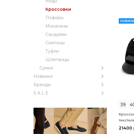
Кеды
Кроссовки
Лоферы
НОВИН
Мокасины
Сандалии
Слипоны
Туфли
Шлепанцы
Сумки
Новинки
Бренды
S A L E
39
4
Кроссо
текстил
21400