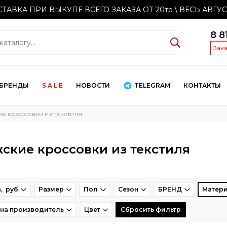
ТАВКА ПРИ ВЫКУПЕ ВСЕГО ЗАКАЗА ОТ 20тр
\ ВЕСЬ АВГУ
8 8
Зак
БРЕНДЫ
S A L E
НОВОСТИ
TELEGRAM
КОНТАКТЫ
е кроссовки из текстиля
ские кроссовки из текстиля
, руб
Размер
Пол
Сезон
БРЕНД
Матери
на производитель
Цвет
Сбросить фильтр