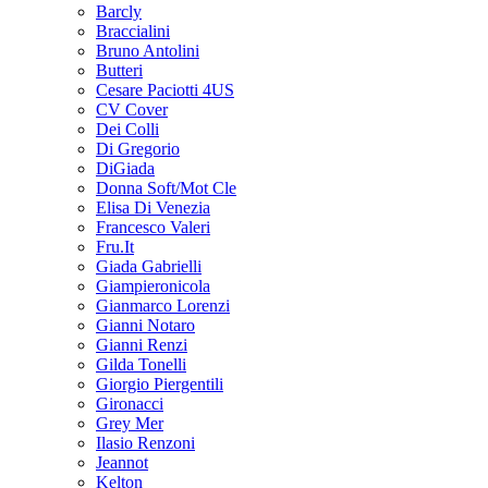
Barcly
Braccialini
Bruno Antolini
Butteri
Cesare Paciotti 4US
CV Cover
Dei Colli
Di Gregorio
DiGiada
Donna Soft/Mot Cle
Elisa Di Venezia
Francesco Valeri
Fru.It
Giada Gabrielli
Giampieronicola
Gianmarco Lorenzi
Gianni Notaro
Gianni Renzi
Gilda Tonelli
Giorgio Piergentili
Gironacci
Grey Mer
Ilasio Renzoni
Jeannot
Kelton