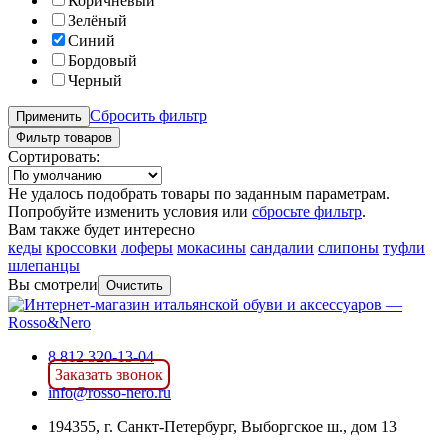
Коричневый
Зелёный
Синий
Бордовый
Черный
Сбросить фильтр
Применить
Фильтр товаров
Сортировать:
Не удалось подобрать товары по заданным параметрам.
Попробуйте изменить условия или
сбросьте фильтр
.
Вам также будет интересно
кеды
кроссовки
лоферы
мокасины
сандалии
слипоны
туфли
шлепанцы
Вы смотрели
Очистить
8 812 320-13-04
Заказать звонок
info@rosso-nero.ru
194355, г. Санкт-Петербург, Выборгское ш., дом 13