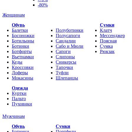
-80%
Женщинам
Обувь
Cумки
Балетки
Полуботинки
Клатч
Босоножки
Полусапоги
Мессенджер
Ботильоны
Сандалии
Поясная
Ботинки
Сабо и Мюли
Сумка
Ботфорты
Сапоги
Рюкзак
Вьетнамки
Слипоны
Кеды
Сникерсы
Кроссовки
Тапочки
Лоферы
Туфли
Мокасины
Шлепанцы
Одежда
Куртки
Пальто
Пуховики
Мужчинам
Обувь
Сумки
Ботинки
Портфели