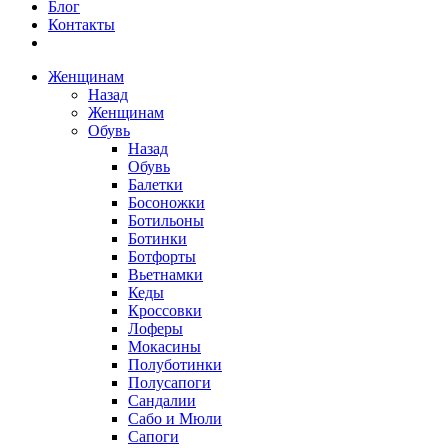
Блог
Контакты
Женщинам
Назад
Женщинам
Обувь
Назад
Обувь
Балетки
Босоножки
Ботильоны
Ботинки
Ботфорты
Вьетнамки
Кеды
Кроссовки
Лоферы
Мокасины
Полуботинки
Полусапоги
Сандалии
Сабо и Мюли
Сапоги