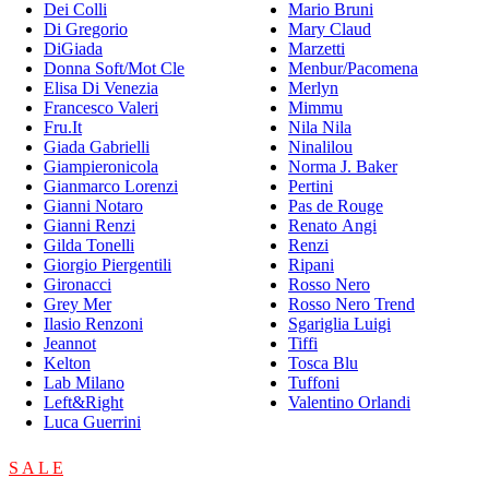
Dei Colli
Mario Bruni
Di Gregorio
Mary Claud
DiGiada
Marzetti
Donna Soft/Mot Cle
Menbur/Pacomena
Elisa Di Venezia
Merlyn
Francesco Valeri
Mimmu
Fru.It
Nila Nila
Giada Gabrielli
Ninalilou
Giampieronicola
Norma J. Baker
Gianmarco Lorenzi
Pertini
Gianni Notaro
Pas de Rouge
Gianni Renzi
Renato Angi
Gilda Tonelli
Renzi
Giorgio Piergentili
Ripani
Gironacci
Rosso Nero
Grey Mer
Rosso Nero Trend
Ilasio Renzoni
Sgariglia Luigi
Jeannot
Tiffi
Kelton
Tosca Blu
Lab Milano
Tuffoni
Left&Right
Valentino Orlandi
Luca Guerrini
S A L E