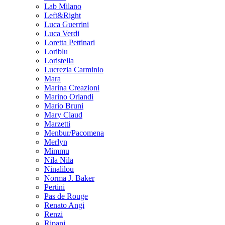
Lab Milano
Left&Right
Luca Guerrini
Luca Verdi
Loretta Pettinari
Loriblu
Loristella
Lucrezia Carminio
Mara
Marina Creazioni
Marino Orlandi
Mario Bruni
Mary Claud
Marzetti
Menbur/Pacomena
Merlyn
Mimmu
Nila Nila
Ninalilou
Norma J. Baker
Pertini
Pas de Rouge
Renato Angi
Renzi
Ripani