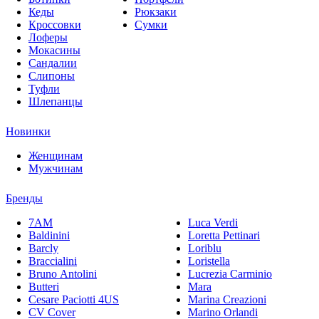
Кеды
Рюкзаки
Кроссовки
Сумки
Лоферы
Мокасины
Сандалии
Слипоны
Туфли
Шлепанцы
Новинки
Женщинам
Мужчинам
Бренды
7AM
Luca Verdi
Baldinini
Loretta Pettinari
Barcly
Loriblu
Braccialini
Loristella
Bruno Antolini
Lucrezia Carminio
Butteri
Mara
Cesare Paciotti 4US
Marina Creazioni
CV Cover
Marino Orlandi