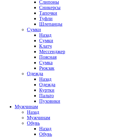
Слипоны
Сникерсы
Тапочки
Туфли
Шлепанцы
Cумки
Назад
Cумки
Клатч
Мессенджер
Поясная
Сумка
Рюкзак
Одежда
Назад
Одежда
Куртки
Пальто
Пуховики
Мужчинам
Назад
Мужчинам
Обувь
Назад
Обувь