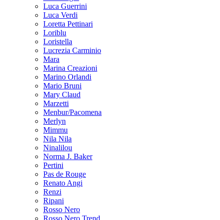
Luca Guerrini
Luca Verdi
Loretta Pettinari
Loriblu
Loristella
Lucrezia Carminio
Mara
Marina Creazioni
Marino Orlandi
Mario Bruni
Mary Claud
Marzetti
Menbur/Pacomena
Merlyn
Mimmu
Nila Nila
Ninalilou
Norma J. Baker
Pertini
Pas de Rouge
Renato Angi
Renzi
Ripani
Rosso Nero
Rosso Nero Trend