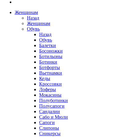
Женщинам
Назад
Женщинам
Обувь
Назад
Обувь
Балетки
Босоножки
Ботильоны
Ботинки
Ботфорты
Вьетнамки
Кеды
Кроссовки
Лоферы
Мокасины
Полуботинки
Полусапоги
Сандалии
Сабо и Мюли
Сапоги
Слипоны
Сникерсы