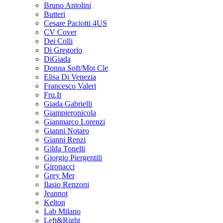
Bruno Antolini
Butteri
Cesare Paciotti 4US
CV Cover
Dei Colli
Di Gregorio
DiGiada
Donna Soft/Mot Cle
Elisa Di Venezia
Francesco Valeri
Fru.It
Giada Gabrielli
Giampieronicola
Gianmarco Lorenzi
Gianni Notaro
Gianni Renzi
Gilda Tonelli
Giorgio Piergentili
Gironacci
Grey Mer
Ilasio Renzoni
Jeannot
Kelton
Lab Milano
Left&Right