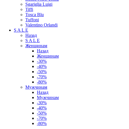
Sgariglia Luigi
Tiffi
Tosca Blu
Tuffoni
Valentino Orlandi
S A L E
Назад
S A L E
Женщинам
Назад
Женщинам
-30%
-40%
-50%
-70%
-80%
Мужчинам
Назад
Мужчинам
-30%
-40%
-50%
-70%
-80%