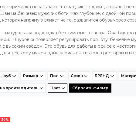
 же примерка показывает, что задник не давит, а язычок не 
 Швы на бежевых мужских ботинках глубокие, с двойной прош
, которая напрямую влияет на то, развалится обувь через сез
 – натуральная подкладка без химозного запаха. Она быстро
кой. Шнуровка позволяет регулировать полноту: бежевые муж
 с высоким сводом. Это обувь для работы в офисе с нестрог
, для тех, кому нужен один вариант на выход в ресторан и на
, руб
Размер
Пол
Сезон
БРЕНД
Матери
на производитель
Цвет
Сбросить фильтр
 30%