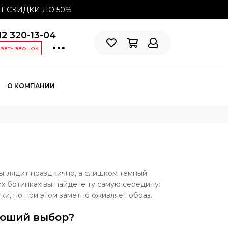
СТ СКИДКИ ДО
50%
12 320-13-04
азать звонок
О КОМПАНИИ
выглядит празднично, а слишком темный
их ботинках вы найдете ту самую середину:
ки, но при этом заметно оживляет образ.
роший выбор?