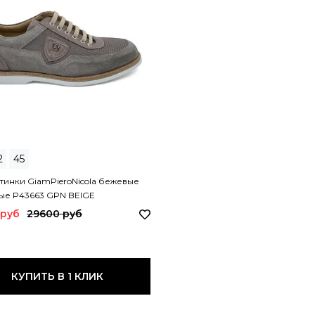
2
45
инки GiamPieroNicola бежевые
ые P43663 GPN BEIGE
 руб
29600 руб
КУПИТЬ В 1 КЛИК