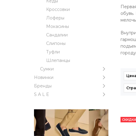
Кеды
Первая
Кроссовки
обувь.
Лоферы
мелочь
Мокасины
Внутри
Сандалии
гармош
Слипоны
подъем
Туфли
городу
Шлепанцы
Сумки
Цена
Новинки
Бренды
Стра
S A L E
СКИДКА