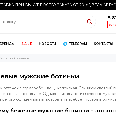
ТАВКА ПРИ ВЫКУПЕ ВСЕГО ЗАКАЗА ОТ 20тр
\ ВЕСЬ АВГУ
8 8
Зак
БРЕНДЫ
S A L E
НОВОСТИ
TELEGRAM
КОНТАКТЫ
ботинки бежевые
евые мужские ботинки
й оттенок в гардеробе – вещь капризная. Слишком светлый 
сливаться с асфальтом. Однако в итальянских бежевых мужск
агретого солнцем камня, который не требует постоянной чист
му бежевые мужские ботинки – это хо