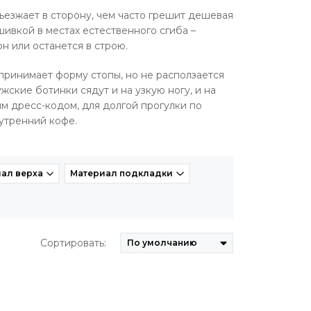
съезжает в сторону, чем часто грешит дешевая
ивкой в местах естественного сгиба –
он или останется в строю.
 принимает форму стопы, но не расползается
ские ботинки сядут и на узкую ногу, и на
им дресс-кодом, для долгой прогулки по
 утренний кофе.
ал верха
Материал подкладки
Сортировать: