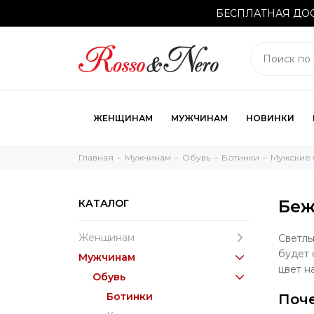
БЕСПЛАТНАЯ ДОС
ЖЕНЩИНАМ
МУЖЧИНАМ
НОВИНКИ
Главная
Мужчинам
Обувь
Ботинки
Мужские 
Беж
КАТАЛОГ
Женщинам
Светлы
будет 
Мужчинам
цвет н
Обувь
Ботинки
Поче