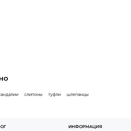
но
сандалии
слипоны
туфли
шлепанцы
ЛОГ
ИНФОРМАЦИЯ