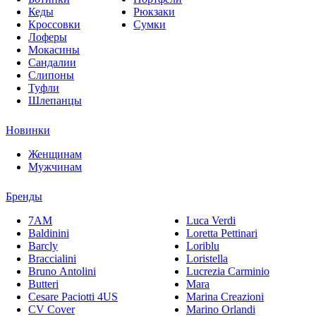
Кеды
Рюкзаки
Кроссовки
Сумки
Лоферы
Мокасины
Сандалии
Слипоны
Туфли
Шлепанцы
Новинки
Женщинам
Мужчинам
Бренды
7AM
Luca Verdi
Baldinini
Loretta Pettinari
Barcly
Loriblu
Braccialini
Loristella
Bruno Antolini
Lucrezia Carminio
Butteri
Mara
Cesare Paciotti 4US
Marina Creazioni
CV Cover
Marino Orlandi