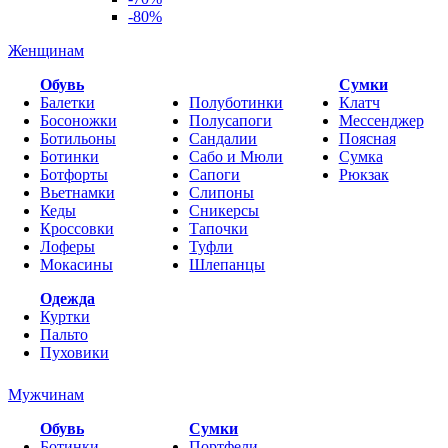
-80%
Женщинам
Обувь
Cумки
Балетки
Полуботинки
Клатч
Босоножки
Полусапоги
Мессенджер
Ботильоны
Сандалии
Поясная
Ботинки
Сабо и Мюли
Сумка
Ботфорты
Сапоги
Рюкзак
Вьетнамки
Слипоны
Кеды
Сникерсы
Кроссовки
Тапочки
Лоферы
Туфли
Мокасины
Шлепанцы
Одежда
Куртки
Пальто
Пуховики
Мужчинам
Обувь
Сумки
Ботинки
Портфели