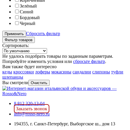
Коричневый
Зелёный
Синий
Бордовый
Черный
Сбросить фильтр
Применить
Фильтр товаров
Сортировать:
Не удалось подобрать товары по заданным параметрам.
Попробуйте изменить условия или
сбросьте фильтр
.
Вам также будет интересно
кеды
кроссовки
лоферы
мокасины
сандалии
слипоны
туфли
шлепанцы
Вы смотрели
Очистить
8 812 320-13-04
Заказать звонок
info@rosso-nero.ru
194355, г. Санкт-Петербург, Выборгское ш., дом 13