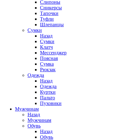
Слипоны
Сникерсы
Тапочки
Туфли
Шлепанцы
Cумки
Назад
Cумки
Клатч
Мессенджер
Поясная
Сумка
Рюкзак
Одежда
Назад
Одежда
Куртки
Пальто
Пуховики
Мужчинам
Назад
Мужчинам
Обувь
Назад
Обувь