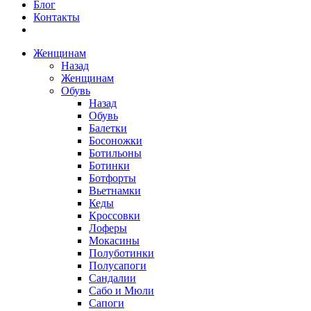
Блог
Контакты
Женщинам
Назад
Женщинам
Обувь
Назад
Обувь
Балетки
Босоножки
Ботильоны
Ботинки
Ботфорты
Вьетнамки
Кеды
Кроссовки
Лоферы
Мокасины
Полуботинки
Полусапоги
Сандалии
Сабо и Мюли
Сапоги