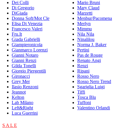
Dei Colli
Mario Bruni
Di Gregorio
Mary Claud
DiGiada
Marzetti
Donna Soft/Mot Cle
Menbur/Pacomena
Elisa Di Venezia
Merlyn
Francesco Valeri
Mimmu
Fru.It
Nila Nila
Giada Gabrielli
Ninalilou
Giampieronicola
Norma J. Baker
Gianmarco Lorenzi
Pertini
Gianni Notaro
Pas de Rouge
Gianni Renzi
Renato Angi
Gilda Tonelli
Renzi
Giorgio Piergentili
Ripani
Gironacci
Rosso Nero
Grey Mer
Rosso Nero Trend
Ilasio Renzoni
Sgariglia Luigi
Jeannot
Tiffi
Kelton
Tosca Blu
Lab Milano
Tuffoni
Left&Right
Valentino Orlandi
Luca Guerrini
S A L E