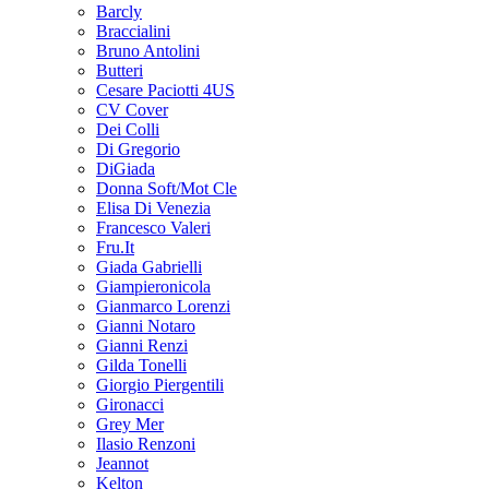
Barcly
Braccialini
Bruno Antolini
Butteri
Cesare Paciotti 4US
CV Cover
Dei Colli
Di Gregorio
DiGiada
Donna Soft/Mot Cle
Elisa Di Venezia
Francesco Valeri
Fru.It
Giada Gabrielli
Giampieronicola
Gianmarco Lorenzi
Gianni Notaro
Gianni Renzi
Gilda Tonelli
Giorgio Piergentili
Gironacci
Grey Mer
Ilasio Renzoni
Jeannot
Kelton