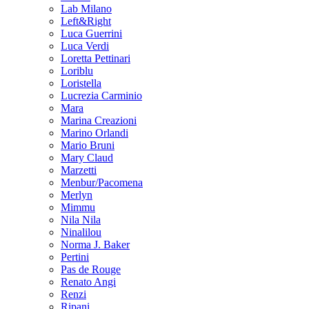
Lab Milano
Left&Right
Luca Guerrini
Luca Verdi
Loretta Pettinari
Loriblu
Loristella
Lucrezia Carminio
Mara
Marina Creazioni
Marino Orlandi
Mario Bruni
Mary Claud
Marzetti
Menbur/Pacomena
Merlyn
Mimmu
Nila Nila
Ninalilou
Norma J. Baker
Pertini
Pas de Rouge
Renato Angi
Renzi
Ripani