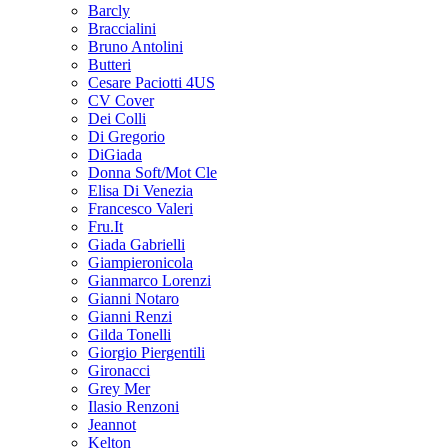
Barcly
Braccialini
Bruno Antolini
Butteri
Cesare Paciotti 4US
CV Cover
Dei Colli
Di Gregorio
DiGiada
Donna Soft/Mot Cle
Elisa Di Venezia
Francesco Valeri
Fru.It
Giada Gabrielli
Giampieronicola
Gianmarco Lorenzi
Gianni Notaro
Gianni Renzi
Gilda Tonelli
Giorgio Piergentili
Gironacci
Grey Mer
Ilasio Renzoni
Jeannot
Kelton