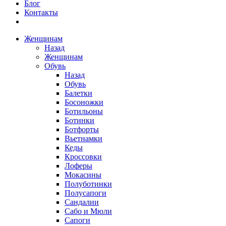
Блог
Контакты
Женщинам
Назад
Женщинам
Обувь
Назад
Обувь
Балетки
Босоножки
Ботильоны
Ботинки
Ботфорты
Вьетнамки
Кеды
Кроссовки
Лоферы
Мокасины
Полуботинки
Полусапоги
Сандалии
Сабо и Мюли
Сапоги