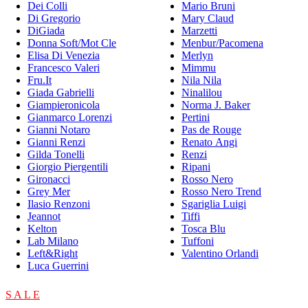
Dei Colli
Mario Bruni
Di Gregorio
Mary Claud
DiGiada
Marzetti
Donna Soft/Mot Cle
Menbur/Pacomena
Elisa Di Venezia
Merlyn
Francesco Valeri
Mimmu
Fru.It
Nila Nila
Giada Gabrielli
Ninalilou
Giampieronicola
Norma J. Baker
Gianmarco Lorenzi
Pertini
Gianni Notaro
Pas de Rouge
Gianni Renzi
Renato Angi
Gilda Tonelli
Renzi
Giorgio Piergentili
Ripani
Gironacci
Rosso Nero
Grey Mer
Rosso Nero Trend
Ilasio Renzoni
Sgariglia Luigi
Jeannot
Tiffi
Kelton
Tosca Blu
Lab Milano
Tuffoni
Left&Right
Valentino Orlandi
Luca Guerrini
S A L E