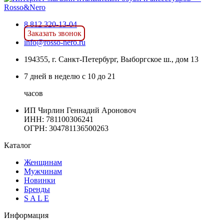
8 812 320-13-04
Заказать звонок
info@rosso-nero.ru
194355, г. Санкт-Петербург, Выборгское ш., дом 13
7 дней в неделю с 10 до 21
часов
ИП Чирлин Геннадий Ароновоч
ИНН: 781100306241
ОГРН:
304781136500263
Каталог
Женщинам
Мужчинам
Новинки
Бренды
S A L E
Информация