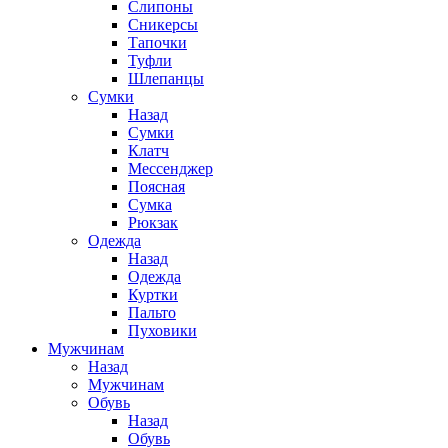
Слипоны
Сникерсы
Тапочки
Туфли
Шлепанцы
Cумки
Назад
Cумки
Клатч
Мессенджер
Поясная
Сумка
Рюкзак
Одежда
Назад
Одежда
Куртки
Пальто
Пуховики
Мужчинам
Назад
Мужчинам
Обувь
Назад
Обувь