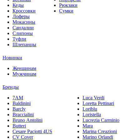
Кеды
Рюкзаки
Кроссовки
Сумки
Лоферы
Мокасины
Сандалии
Слипоны
Туфли
Шлепанцы
Новинки
Женщинам
Мужчинам
Бренды
7AM
Luca Verdi
Baldinini
Loretta Pettinari
Barcly
Loriblu
Braccialini
Loristella
Bruno Antolini
Lucrezia Carminio
Butteri
Mara
Cesare Paciotti 4US
Marina Creazioni
CV Cover
Marino Orlandi