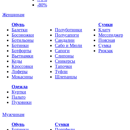
-80%
Женщинам
Обувь
Cумки
Балетки
Полуботинки
Клатч
Босоножки
Полусапоги
Мессенджер
Ботильоны
Сандалии
Поясная
Ботинки
Сабо и Мюли
Сумка
Ботфорты
Сапоги
Рюкзак
Вьетнамки
Слипоны
Кеды
Сникерсы
Кроссовки
Тапочки
Лоферы
Туфли
Мокасины
Шлепанцы
Одежда
Куртки
Пальто
Пуховики
Мужчинам
Обувь
Сумки
Ботинки
Портфели