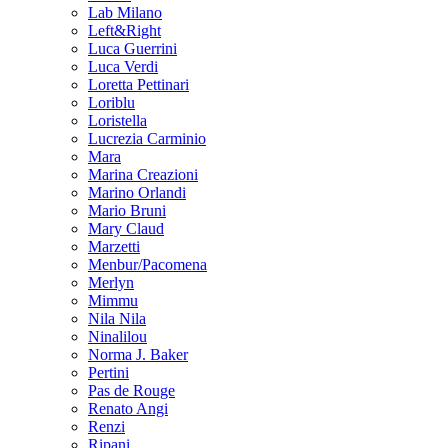
Lab Milano
Left&Right
Luca Guerrini
Luca Verdi
Loretta Pettinari
Loriblu
Loristella
Lucrezia Carminio
Mara
Marina Creazioni
Marino Orlandi
Mario Bruni
Mary Claud
Marzetti
Menbur/Pacomena
Merlyn
Mimmu
Nila Nila
Ninalilou
Norma J. Baker
Pertini
Pas de Rouge
Renato Angi
Renzi
Ripani