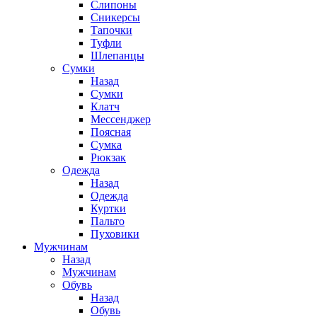
Слипоны
Сникерсы
Тапочки
Туфли
Шлепанцы
Cумки
Назад
Cумки
Клатч
Мессенджер
Поясная
Сумка
Рюкзак
Одежда
Назад
Одежда
Куртки
Пальто
Пуховики
Мужчинам
Назад
Мужчинам
Обувь
Назад
Обувь