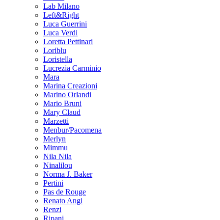
Lab Milano
Left&Right
Luca Guerrini
Luca Verdi
Loretta Pettinari
Loriblu
Loristella
Lucrezia Carminio
Mara
Marina Creazioni
Marino Orlandi
Mario Bruni
Mary Claud
Marzetti
Menbur/Pacomena
Merlyn
Mimmu
Nila Nila
Ninalilou
Norma J. Baker
Pertini
Pas de Rouge
Renato Angi
Renzi
Ripani