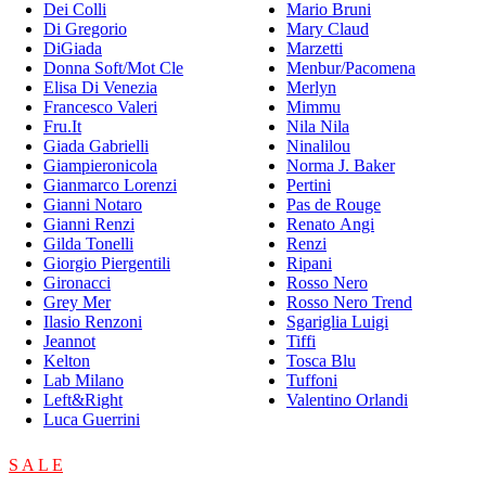
Dei Colli
Mario Bruni
Di Gregorio
Mary Claud
DiGiada
Marzetti
Donna Soft/Mot Cle
Menbur/Pacomena
Elisa Di Venezia
Merlyn
Francesco Valeri
Mimmu
Fru.It
Nila Nila
Giada Gabrielli
Ninalilou
Giampieronicola
Norma J. Baker
Gianmarco Lorenzi
Pertini
Gianni Notaro
Pas de Rouge
Gianni Renzi
Renato Angi
Gilda Tonelli
Renzi
Giorgio Piergentili
Ripani
Gironacci
Rosso Nero
Grey Mer
Rosso Nero Trend
Ilasio Renzoni
Sgariglia Luigi
Jeannot
Tiffi
Kelton
Tosca Blu
Lab Milano
Tuffoni
Left&Right
Valentino Orlandi
Luca Guerrini
S A L E