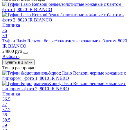
Новинка
36
39
Туфли Ilasio Renzoni белые/золотистые кожаные с бантом 8020
IR BIANCO
24800 руб
Выбрать
Купить в 1 клик
Товар распродан
Новинка
36.5
37
37.5
38
38.5
39