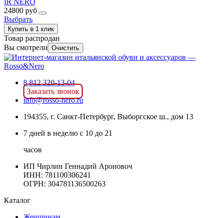
IR NERO
24800 руб
Выбрать
Купить в 1 клик
Товар распродан
Вы смотрели
Очистить
8 812 320-13-04
Заказать звонок
info@rosso-nero.ru
194355, г. Санкт-Петербург, Выборгское ш., дом 13
7 дней в неделю с 10 до 21
часов
ИП Чирлин Геннадий Ароновоч
ИНН: 781100306241
ОГРН:
304781136500263
Каталог
Женщинам