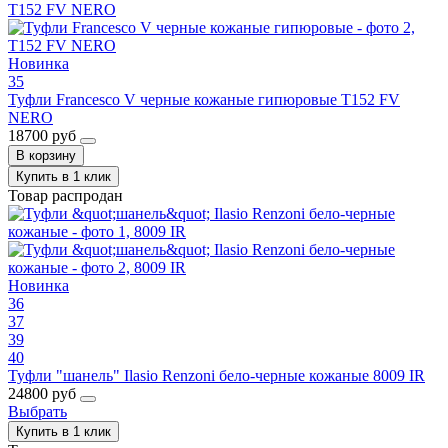
Новинка
35
Туфли Francesco V черные кожаные гипюровые T152 FV
NERO
18700 руб
В корзину
Купить в 1 клик
Товар распродан
Новинка
36
37
39
40
Туфли "шанель" Ilasio Renzoni бело-черные кожаные 8009 IR
24800 руб
Выбрать
Купить в 1 клик