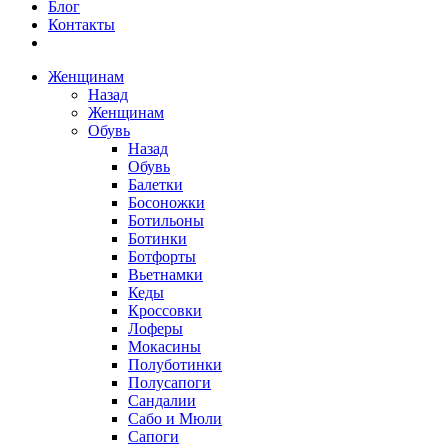
Блог
Контакты
Женщинам
Назад
Женщинам
Обувь
Назад
Обувь
Балетки
Босоножки
Ботильоны
Ботинки
Ботфорты
Вьетнамки
Кеды
Кроссовки
Лоферы
Мокасины
Полуботинки
Полусапоги
Сандалии
Сабо и Мюли
Сапоги