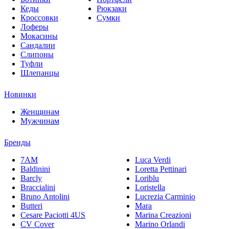
Кеды
Рюкзаки
Кроссовки
Сумки
Лоферы
Мокасины
Сандалии
Слипоны
Туфли
Шлепанцы
Новинки
Женщинам
Мужчинам
Бренды
7AM
Luca Verdi
Baldinini
Loretta Pettinari
Barcly
Loriblu
Braccialini
Loristella
Bruno Antolini
Lucrezia Carminio
Butteri
Mara
Cesare Paciotti 4US
Marina Creazioni
CV Cover
Marino Orlandi