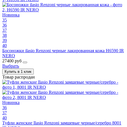
Новинка
35
36
37
38
39
40
Босоножки ilasio Renzoni черные лакированная кожа H6590 IR
NERO
27400 руб
Выбрать
Купить в 1 клик
Товар распродан
Новинка
36
37
40
Туфли женские Ilasio Renzoni замшевые черные/серебро 8001