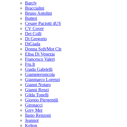
Barcly
Braccialini
Bruno Antolini
Butteri
Cesare Paciotti 4US
CV Cover
Dei Colli
Di Gregorio
DiGiada
Donna Soft/Mot Cle
Elisa Di Venezia
Francesco Valeri
Fru.It
Giada Gabrielli
Giampieronicola
Gianmarco Lorenzi
Gianni Notaro
Gianni Renzi
Gilda Tonelli
Giorgio Piergentili
Gironacci
Grey Mer
Ilasio Renzoni
Jeannot
Kelton