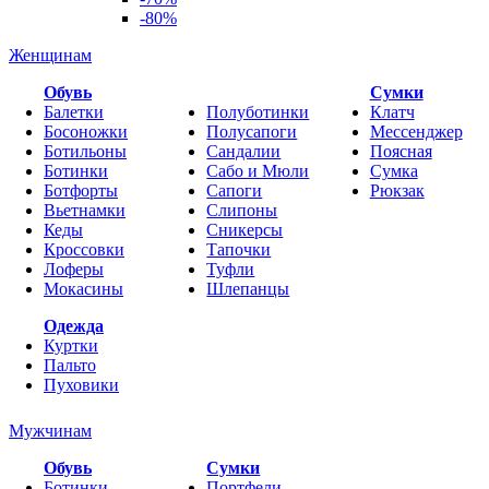
-80%
Женщинам
Обувь
Cумки
Балетки
Полуботинки
Клатч
Босоножки
Полусапоги
Мессенджер
Ботильоны
Сандалии
Поясная
Ботинки
Сабо и Мюли
Сумка
Ботфорты
Сапоги
Рюкзак
Вьетнамки
Слипоны
Кеды
Сникерсы
Кроссовки
Тапочки
Лоферы
Туфли
Мокасины
Шлепанцы
Одежда
Куртки
Пальто
Пуховики
Мужчинам
Обувь
Сумки
Ботинки
Портфели