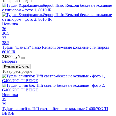
Товар распродан
Новинка
36
36.5
37
38.5
Туфли "шанель" Ilasio Renzoni бежевые кожаные с гипюром
8010 IR
24800 руб
Выбрать
Купить в 1 клик
Товар распродан
Новинка
35
39
Туфли слингбэк Tiffi светло-бежевые кожаные G400/70G TI
BEIGE