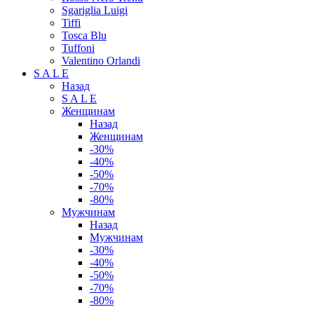
Sgariglia Luigi
Tiffi
Tosca Blu
Tuffoni
Valentino Orlandi
S A L E
Назад
S A L E
Женщинам
Назад
Женщинам
-30%
-40%
-50%
-70%
-80%
Мужчинам
Назад
Мужчинам
-30%
-40%
-50%
-70%
-80%