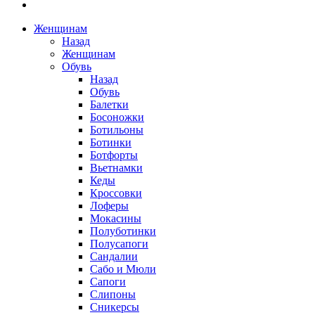
Женщинам
Назад
Женщинам
Обувь
Назад
Обувь
Балетки
Босоножки
Ботильоны
Ботинки
Ботфорты
Вьетнамки
Кеды
Кроссовки
Лоферы
Мокасины
Полуботинки
Полусапоги
Сандалии
Сабо и Мюли
Сапоги
Слипоны
Сникерсы