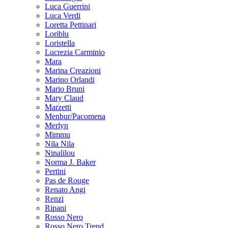
Luca Guerrini
Luca Verdi
Loretta Pettinari
Loriblu
Loristella
Lucrezia Carminio
Mara
Marina Creazioni
Marino Orlandi
Mario Bruni
Mary Claud
Marzetti
Menbur/Pacomena
Merlyn
Mimmu
Nila Nila
Ninalilou
Norma J. Baker
Pertini
Pas de Rouge
Renato Angi
Renzi
Ripani
Rosso Nero
Rosso Nero Trend