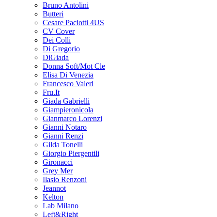
Bruno Antolini
Butteri
Cesare Paciotti 4US
CV Cover
Dei Colli
Di Gregorio
DiGiada
Donna Soft/Mot Cle
Elisa Di Venezia
Francesco Valeri
Fru.It
Giada Gabrielli
Giampieronicola
Gianmarco Lorenzi
Gianni Notaro
Gianni Renzi
Gilda Tonelli
Giorgio Piergentili
Gironacci
Grey Mer
Ilasio Renzoni
Jeannot
Kelton
Lab Milano
Left&Right