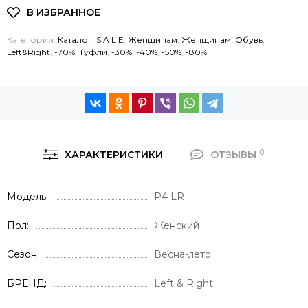
Категории:
Каталог
,
S A L E
,
Женщинам
,
Женщинам
,
Обувь
,
Left&Right
,
-70%
,
Туфли
,
-30%
,
-40%
,
-50%
,
-80%
0
ХАРАКТЕРИСТИКИ
ОТЗЫВЫ
Модель
P4 LR
Пол
Женский
Сезон
Весна-лето
БРЕНД
Left & Right