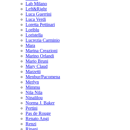
Lab Milano
Left&Right
Luca Guerrini
Luca Verdi
Loretta Pettinari
Loriblu
Loristella
Lucrezia Carminio
Mara
Marina Creazioni
Marino Orlandi
Mario Bruni
Mary Claud
Marzetti
Menbur/Pacomena
Merlyn
Mimmu
Nila Nila
Ninalilou
Norma J. Baker
Pertini
Pas de Rouge
Renato Angi
Renzi
Ripani