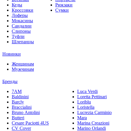
Кеды
Рюкзаки
Кроссовки
Сумки
Лоферы
Мокасины
Сандалии
Слипоны
Туфли
Шлепанцы
Новинки
Женщинам
Мужчинам
Бренды
7AM
Luca Verdi
Baldinini
Loretta Pettinari
Barcly
Loriblu
Braccialini
Loristella
Bruno Antolini
Lucrezia Carminio
Butteri
Mara
Cesare Paciotti 4US
Marina Creazioni
CV Cover
Marino Orlandi