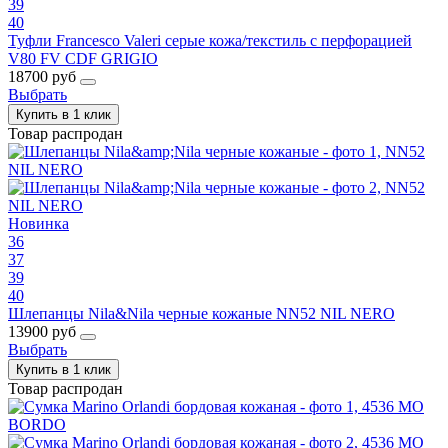
39
40
Туфли Francesco Valeri серые кожа/текстиль с перфорацией
V80 FV CDF GRIGIO
18700 руб
Выбрать
Купить в 1 клик
Товар распродан
Новинка
36
37
39
40
Шлепанцы Nila&Nila черные кожаные NN52 NIL NERO
13900 руб
Выбрать
Купить в 1 клик
Товар распродан