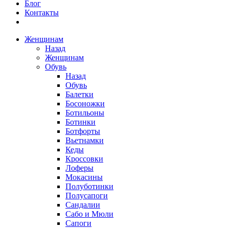
Блог
Контакты
Женщинам
Назад
Женщинам
Обувь
Назад
Обувь
Балетки
Босоножки
Ботильоны
Ботинки
Ботфорты
Вьетнамки
Кеды
Кроссовки
Лоферы
Мокасины
Полуботинки
Полусапоги
Сандалии
Сабо и Мюли
Сапоги