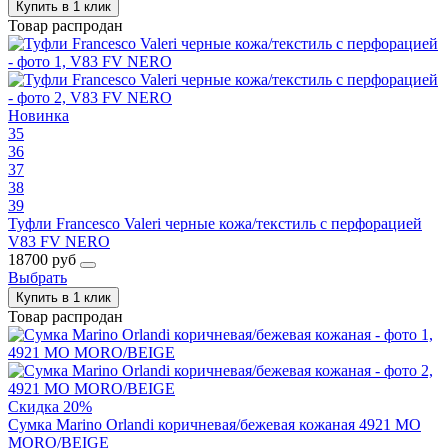
Купить в 1 клик
Товар распродан
Новинка
35
36
37
38
39
Туфли Francesco Valeri черные кожа/текстиль с перфорацией
V83 FV NERO
18700 руб
Выбрать
Купить в 1 клик
Товар распродан
Скидка 20%
Сумка Marino Orlandi коричневая/бежевая кожаная 4921 MO
MORO/BEIGE