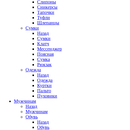
Слипоны
Сникерсы
Тапочки
Туфли
Шлепанцы
Cумки
Назад
Cумки
Клатч
Мессенджер
Поясная
Сумка
Рюкзак
Одежда
Назад
Одежда
Куртки
Пальто
Пуховики
Мужчинам
Назад
Мужчинам
Обувь
Назад
Обувь