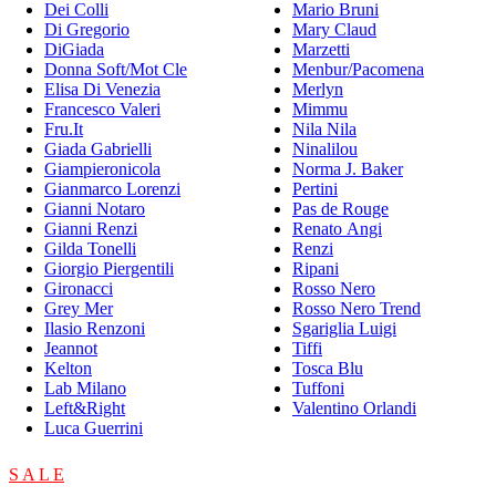
Dei Colli
Mario Bruni
Di Gregorio
Mary Claud
DiGiada
Marzetti
Donna Soft/Mot Cle
Menbur/Pacomena
Elisa Di Venezia
Merlyn
Francesco Valeri
Mimmu
Fru.It
Nila Nila
Giada Gabrielli
Ninalilou
Giampieronicola
Norma J. Baker
Gianmarco Lorenzi
Pertini
Gianni Notaro
Pas de Rouge
Gianni Renzi
Renato Angi
Gilda Tonelli
Renzi
Giorgio Piergentili
Ripani
Gironacci
Rosso Nero
Grey Mer
Rosso Nero Trend
Ilasio Renzoni
Sgariglia Luigi
Jeannot
Tiffi
Kelton
Tosca Blu
Lab Milano
Tuffoni
Left&Right
Valentino Orlandi
Luca Guerrini
S A L E