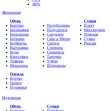
-80%
Женщинам
Обувь
Cумки
Балетки
Полуботинки
Клатч
Босоножки
Полусапоги
Мессенджер
Ботильоны
Сандалии
Поясная
Ботинки
Сабо и Мюли
Сумка
Ботфорты
Сапоги
Рюкзак
Вьетнамки
Слипоны
Кеды
Сникерсы
Кроссовки
Тапочки
Лоферы
Туфли
Мокасины
Шлепанцы
Одежда
Куртки
Пальто
Пуховики
Мужчинам
Обувь
Сумки
Ботинки
Портфели