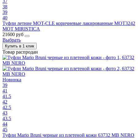
37
38
39
40
Туфли летние MOT-CLE коричневые лакированные MOT3242
MOT MIRISTICA
21600 руб
Выбрать
Купить в 1 клик
Товар распродан
Новинка
39
41
41.5
42
42.5
43
43.5
44
45
Туфли Mario Bruni черные из плетеной кожи 63732 MB NERO