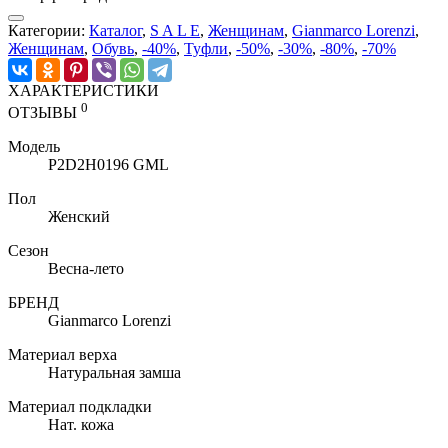
Категории:
Каталог
,
S A L E
,
Женщинам
,
Gianmarco Lorenzi
,
Женщинам
,
Обувь
,
-40%
,
Туфли
,
-50%
,
-30%
,
-80%
,
-70%
ХАРАКТЕРИСТИКИ
0
ОТЗЫВЫ
Модель
P2D2H0196 GML
Пол
Женский
Сезон
Весна-лето
БРЕНД
Gianmarco Lorenzi
Материал верха
Натуральная замша
Материал подкладки
Нат. кожа