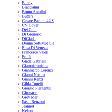
Barcly
Braccialini
Bruno Antolini
Butteri
Cesare Paciotti 4US
CV Cover
Dei Colli
Di Gregorio
DiGiada
Donna Soft/Mot Cle
Elisa Di Venezia
Francesco Valeri
Fru.It
Giada Gabrielli
Giampieronicola
Gianmarco Lorenzi
Gianni Notaro
Gianni Renzi
Gilda Tonelli
Giorgio Piergentili
Gironacci
Grey Mer
Ilasio Renzoni
Jeannot
Kelton