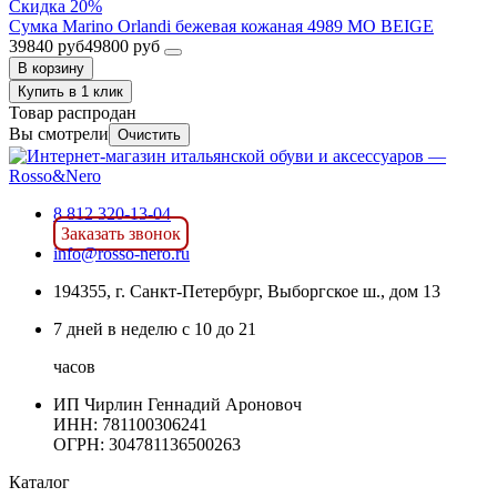
Скидка 20%
Сумка Marino Orlandi бежевая кожаная 4989 MO BEIGE
39840 руб
49800 руб
В корзину
Купить в 1 клик
Товар распродан
Вы смотрели
Очистить
8 812 320-13-04
Заказать звонок
info@rosso-nero.ru
194355, г. Санкт-Петербург, Выборгское ш., дом 13
7 дней в неделю с 10 до 21
часов
ИП Чирлин Геннадий Ароновоч
ИНН: 781100306241
ОГРН:
304781136500263
Каталог