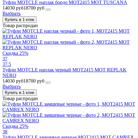
Туфли MOTCLE наплак бордо MOT2415 MOT TUSCANA
14030 руб
18700 руб
Выбрать
Купить в 1 клик
Товар распродан
Скидка 25%
37
37.5
Туфли MOTCLE наплак черный MOT2415 MOT REPLAK
NERO
14030 руб
18700 руб
Выбрать
Купить в 1 клик
Товар распродан
Скидка 25%
38
Туфли MOTCLE замшевые черные MOT2415 MOT CAMREX