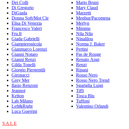
Dei Colli
Mario Bruni
Di Gregorio
Mary Claud
DiGiada
Marzetti
Donna Soft/Mot Cle
Menbur/Pacomena
Elisa Di Venezia
Merlyn
Francesco Valeri
Mimmu
Fru.It
Nila Nila
Giada Gabrielli
Ninalilou
Giampieronicola
Norma J. Baker
Gianmarco Lorenzi
Pertini
Gianni Notaro
Pas de Rouge
Gianni Renzi
Renato Angi
Gilda Tonelli
Renzi
Giorgio Piergentili
Ripani
Gironacci
Rosso Nero
Grey Mer
Rosso Nero Trend
Ilasio Renzoni
Sgariglia Luigi
Jeannot
Tiffi
Kelton
Tosca Blu
Lab Milano
Tuffoni
Left&Right
Valentino Orlandi
Luca Guerrini
S A L E