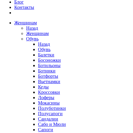
Блог
Контакты
Женщинам
Назад
Женщинам
Обувь
Назад
Обувь
Балетки
Босоножки
Ботильоны
Ботинки
Ботфорты
Вьетнамки
Кеды
Кроссовки
Лоферы
Мокасины
Полуботинки
Полусапоги
Сандалии
Сабо и Мюли
Сапоги