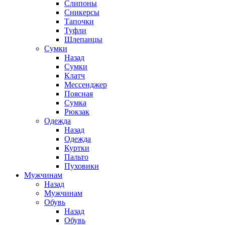
Слипоны
Сникерсы
Тапочки
Туфли
Шлепанцы
Cумки
Назад
Cумки
Клатч
Мессенджер
Поясная
Сумка
Рюкзак
Одежда
Назад
Одежда
Куртки
Пальто
Пуховики
Мужчинам
Назад
Мужчинам
Обувь
Назад
Обувь