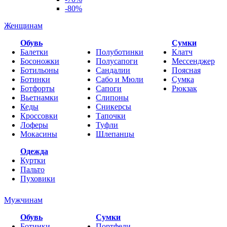
-80%
Женщинам
Обувь
Cумки
Балетки
Полуботинки
Клатч
Босоножки
Полусапоги
Мессенджер
Ботильоны
Сандалии
Поясная
Ботинки
Сабо и Мюли
Сумка
Ботфорты
Сапоги
Рюкзак
Вьетнамки
Слипоны
Кеды
Сникерсы
Кроссовки
Тапочки
Лоферы
Туфли
Мокасины
Шлепанцы
Одежда
Куртки
Пальто
Пуховики
Мужчинам
Обувь
Сумки
Ботинки
Портфели