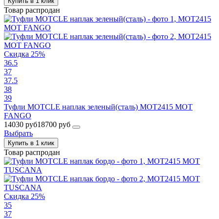
Купить в 1 клик
Товар распродан
Скидка 25%
36.5
37
37.5
38
39
Туфли MOTCLE наплак зеленый(сталь) MOT2415 MOT
FANGO
14030 руб
18700 руб
Выбрать
Купить в 1 клик
Товар распродан
Скидка 25%
35
37