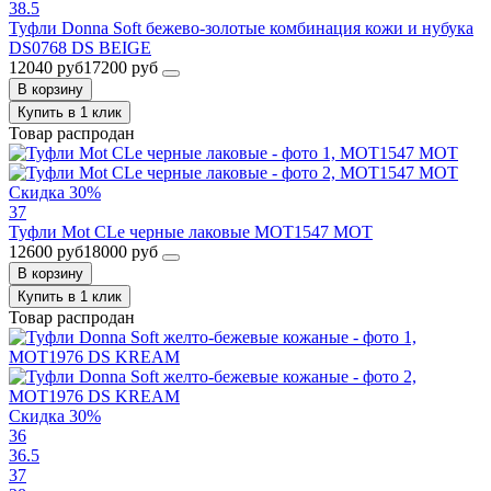
38.5
Туфли Donna Soft бежево-золотые комбинация кожи и нубука
DS0768 DS BEIGE
12040 руб
17200 руб
В корзину
Купить в 1 клик
Товар распродан
Скидка 30%
37
Туфли Mot CLe черные лаковые MOT1547 MOT
12600 руб
18000 руб
В корзину
Купить в 1 клик
Товар распродан
Скидка 30%
36
36.5
37