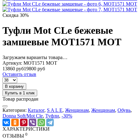
Скидка 30%
Туфли Mot CLe бежевые
замшевые MOT1571 MOT
Загружаем варианты товара…
Артикул:
MOT1571 MOT
13860 руб
19800 руб
Оставить отзыв
В корзину
Купить в 1 клик
Товар распродан
Категории:
Каталог
,
S A L E
,
Женщинам
,
Женщинам
,
Обувь
,
Donna Soft/Mot Cle
,
Туфли
,
-30%
ХАРАКТЕРИСТИКИ
0
ОТЗЫВЫ