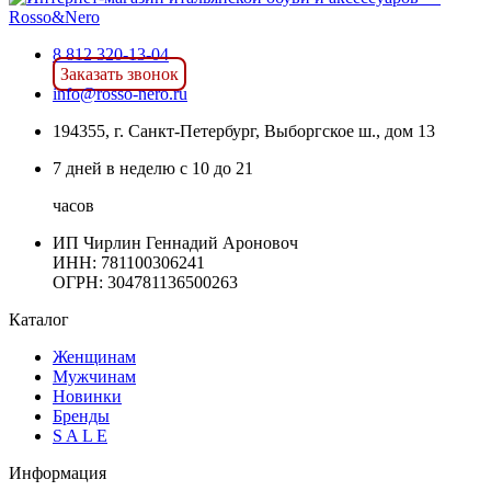
8 812 320-13-04
Заказать звонок
info@rosso-nero.ru
194355, г. Санкт-Петербург, Выборгское ш., дом 13
7 дней в неделю с 10 до 21
часов
ИП Чирлин Геннадий Ароновоч
ИНН: 781100306241
ОГРН:
304781136500263
Каталог
Женщинам
Мужчинам
Новинки
Бренды
S A L E
Информация