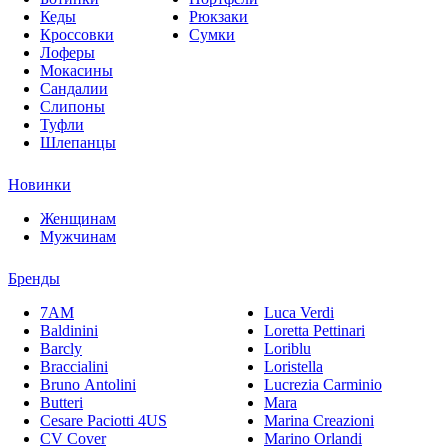
Кеды
Рюкзаки
Кроссовки
Сумки
Лоферы
Мокасины
Сандалии
Слипоны
Туфли
Шлепанцы
Новинки
Женщинам
Мужчинам
Бренды
7AM
Luca Verdi
Baldinini
Loretta Pettinari
Barcly
Loriblu
Braccialini
Loristella
Bruno Antolini
Lucrezia Carminio
Butteri
Mara
Cesare Paciotti 4US
Marina Creazioni
CV Cover
Marino Orlandi