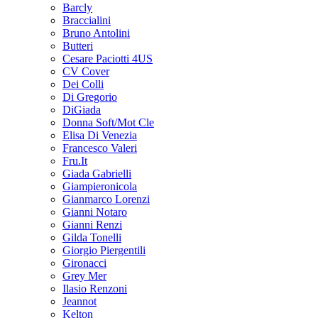
Barcly
Braccialini
Bruno Antolini
Butteri
Cesare Paciotti 4US
CV Cover
Dei Colli
Di Gregorio
DiGiada
Donna Soft/Mot Cle
Elisa Di Venezia
Francesco Valeri
Fru.It
Giada Gabrielli
Giampieronicola
Gianmarco Lorenzi
Gianni Notaro
Gianni Renzi
Gilda Tonelli
Giorgio Piergentili
Gironacci
Grey Mer
Ilasio Renzoni
Jeannot
Kelton