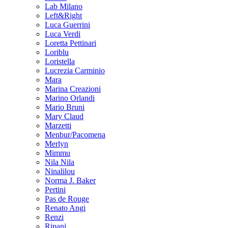
Lab Milano
Left&Right
Luca Guerrini
Luca Verdi
Loretta Pettinari
Loriblu
Loristella
Lucrezia Carminio
Mara
Marina Creazioni
Marino Orlandi
Mario Bruni
Mary Claud
Marzetti
Menbur/Pacomena
Merlyn
Mimmu
Nila Nila
Ninalilou
Norma J. Baker
Pertini
Pas de Rouge
Renato Angi
Renzi
Ripani