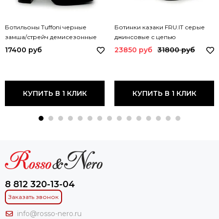
Ботильоны Tuffoni черные
Ботинки казаки FRU.IT серые
замша/стрейч демисезонные
джинсовые с цепью
3523049 TUF DEMI
демисезонные 8575 FR
17400 руб
23850 руб
31800 руб
КУПИТЬ В 1 КЛИК
КУПИТЬ В 1 КЛИК
8 812 320-13-04
Заказать звонок
info@rosso-nero.ru