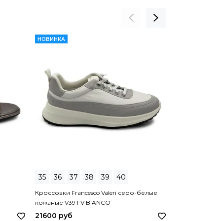
НОВИНКА
СКИДКА 20%
Сумка Marino O
35
36
37
38
39
40
золотая 4352
Кроссовки Francesco Valeri серо-белые
29440 руб
кожаные V39 FV BIANCO
21600 руб