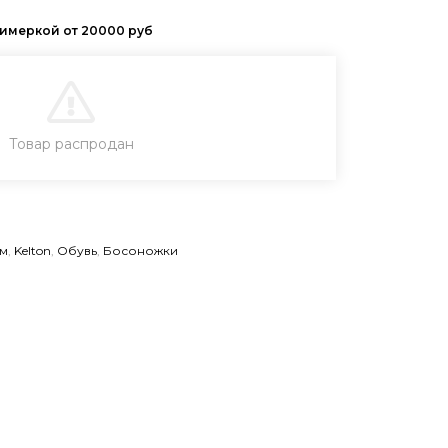
В КОРЗИНУ
Товар распродан
КУПИТЬ В 1 КЛИК
м
,
Kelton
,
Обувь
,
Босоножки