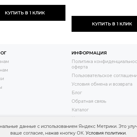
КУПИТЬ В 1 КЛИК
КУПИТЬ В 1 КЛИК
ЛОГ
ИНФОРМАЦИЯ
нам
Политика конфиденциальнос
оферта
нам
Пользовательское соглашен
ки
Условия обмена и возврата
ы
Блог
Обратная связь
Каталог
Контакты
нальные данные с использованием Яндекс Метрики. Это улу
Доставка
ваше согласие, нажав кнопку ОК.
Условия политики
.
Оплата