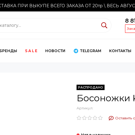
ТАВКА ПРИ ВЫКУПЕ ВСЕГО ЗАКАЗА ОТ 20тр
\ ВЕСЬ АВГУ
8 8
Зак
БРЕНДЫ
S A L E
НОВОСТИ
TELEGRAM
КОНТАКТЫ
РАСПРОДАНО
Босоножки K
Артикул:
Оставить 