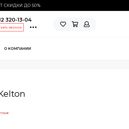
СТ СКИДКИ ДО
50%
12 320-13-04
азать звонок
О КОМПАНИИ
elton
отзыв