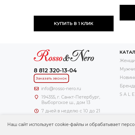
КУПИТЬ В 1 КЛИК
КАТА
Женщи
Мужчи
8 812 320-13-04
Новин
Заказать звонок
Бренд
info@rosso-nero.ru
S A L E
194355, г. Санкт-Петербург,
Выборгское ш., дом 13
7 дней в неделю с 10 до 21
часов
Наш сайт использует cookie-файлы и обрабатывает персо
ИП Чирлин Геннадий Ароновоч
ИНН: 781100306241