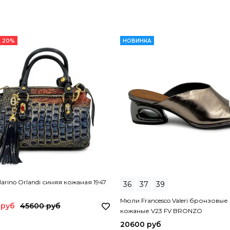
 20%
НОВИНКА
arino Orlandi синяя кожаная 1947
36
37
39
Мюли Francesco Valeri бронзовые
 руб
45600 руб
кожаные V23 FV BRONZO
20600 руб