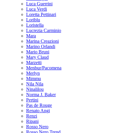
Luca Guerrini
Luca Verdi
Loretta Pettinari
Loriblu
Loristella
Lucrezia Carminio
Mara
Marina Creazioni
Marino Orlandi
Mario Bruni
Mary Claud
Marzetti
Menbur/Pacomena
Merlyn
Mimmu
Nila Nila
Ninalilou
Norma J. Baker
Pertini
Pas de Rouge
Renato Angi
Renzi
Ripani
Rosso Nero
Rosso Nero Trend