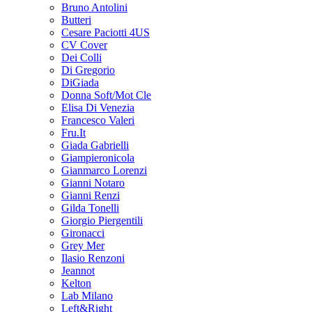
Bruno Antolini
Butteri
Cesare Paciotti 4US
CV Cover
Dei Colli
Di Gregorio
DiGiada
Donna Soft/Mot Cle
Elisa Di Venezia
Francesco Valeri
Fru.It
Giada Gabrielli
Giampieronicola
Gianmarco Lorenzi
Gianni Notaro
Gianni Renzi
Gilda Tonelli
Giorgio Piergentili
Gironacci
Grey Mer
Ilasio Renzoni
Jeannot
Kelton
Lab Milano
Left&Right