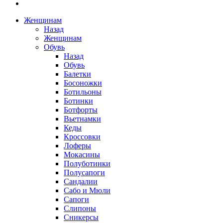
Женщинам
Назад
Женщинам
Обувь
Назад
Обувь
Балетки
Босоножки
Ботильоны
Ботинки
Ботфорты
Вьетнамки
Кеды
Кроссовки
Лоферы
Мокасины
Полуботинки
Полусапоги
Сандалии
Сабо и Мюли
Сапоги
Слипоны
Сникерсы