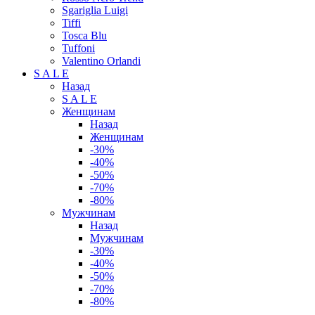
Sgariglia Luigi
Tiffi
Tosca Blu
Tuffoni
Valentino Orlandi
S A L E
Назад
S A L E
Женщинам
Назад
Женщинам
-30%
-40%
-50%
-70%
-80%
Мужчинам
Назад
Мужчинам
-30%
-40%
-50%
-70%
-80%