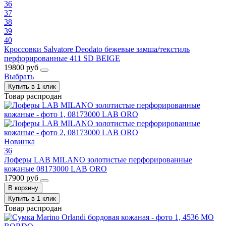
36
37
38
39
40
Кроссовки Salvatore Deodato бежевые замша/текстиль
перфорированные 411 SD BEIGE
19800 руб
Выбрать
Купить в 1 клик
Товар распродан
Новинка
36
Лоферы LAB MILANO золотистые перфорированные
кожаные 08173000 LAB ORO
17900 руб
В корзину
Купить в 1 клик
Товар распродан