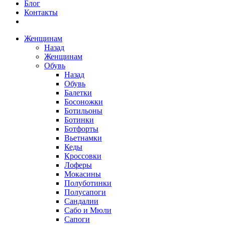
Блог
Контакты
Женщинам
Назад
Женщинам
Обувь
Назад
Обувь
Балетки
Босоножки
Ботильоны
Ботинки
Ботфорты
Вьетнамки
Кеды
Кроссовки
Лоферы
Мокасины
Полуботинки
Полусапоги
Сандалии
Сабо и Мюли
Сапоги