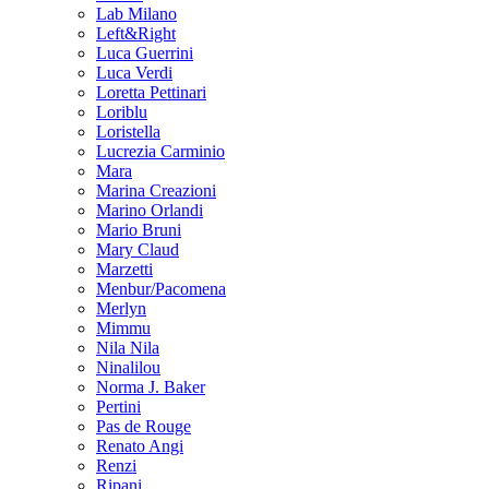
Lab Milano
Left&Right
Luca Guerrini
Luca Verdi
Loretta Pettinari
Loriblu
Loristella
Lucrezia Carminio
Mara
Marina Creazioni
Marino Orlandi
Mario Bruni
Mary Claud
Marzetti
Menbur/Pacomena
Merlyn
Mimmu
Nila Nila
Ninalilou
Norma J. Baker
Pertini
Pas de Rouge
Renato Angi
Renzi
Ripani