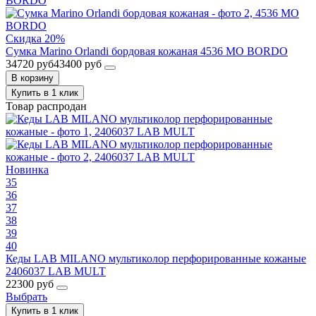
Скидка 20%
Сумка Marino Orlandi бордовая кожаная 4536 MO BORDO
34720 руб
43400 руб
В корзину
Купить в 1 клик
Товар распродан
Новинка
35
36
37
38
39
40
Кеды LAB MILANO мультиколор перфорированные кожаные
2406037 LAB MULT
22300 руб
Выбрать
Купить в 1 клик