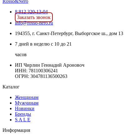
8 812 320-13-04
Заказать звонок
info@rosso-nero.ru
194355, г. Санкт-Петербург, Выборгское ш., дом 13
7 дней в неделю с 10 до 21
часов
ИП Чирлин Геннадий Ароновоч
ИНН: 781100306241
ОГРН:
304781136500263
Каталог
Женщинам
Мужчинам
Новинки
Бренды
S A L E
Информация