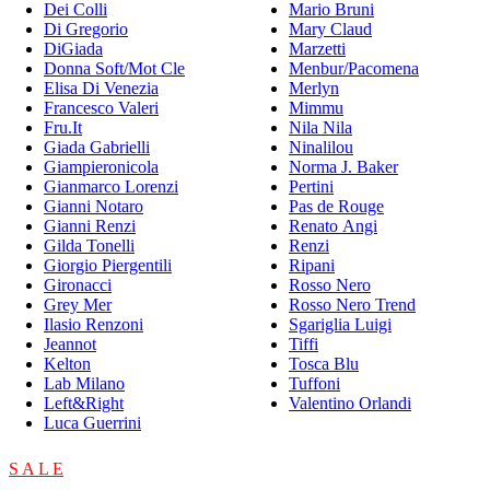
Dei Colli
Mario Bruni
Di Gregorio
Mary Claud
DiGiada
Marzetti
Donna Soft/Mot Cle
Menbur/Pacomena
Elisa Di Venezia
Merlyn
Francesco Valeri
Mimmu
Fru.It
Nila Nila
Giada Gabrielli
Ninalilou
Giampieronicola
Norma J. Baker
Gianmarco Lorenzi
Pertini
Gianni Notaro
Pas de Rouge
Gianni Renzi
Renato Angi
Gilda Tonelli
Renzi
Giorgio Piergentili
Ripani
Gironacci
Rosso Nero
Grey Mer
Rosso Nero Trend
Ilasio Renzoni
Sgariglia Luigi
Jeannot
Tiffi
Kelton
Tosca Blu
Lab Milano
Tuffoni
Left&Right
Valentino Orlandi
Luca Guerrini
S A L E