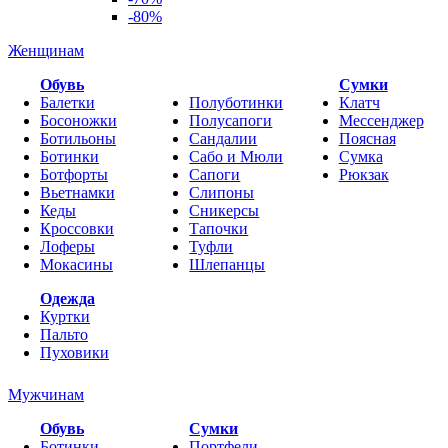
-80%
Женщинам
Обувь
Cумки
Балетки
Полуботинки
Клатч
Босоножки
Полусапоги
Мессенджер
Ботильоны
Сандалии
Поясная
Ботинки
Сабо и Мюли
Сумка
Ботфорты
Сапоги
Рюкзак
Вьетнамки
Слипоны
Кеды
Сникерсы
Кроссовки
Тапочки
Лоферы
Туфли
Мокасины
Шлепанцы
Одежда
Куртки
Пальто
Пуховики
Мужчинам
Обувь
Сумки
Ботинки
Портфели