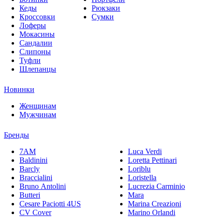
Кеды
Рюкзаки
Кроссовки
Сумки
Лоферы
Мокасины
Сандалии
Слипоны
Туфли
Шлепанцы
Новинки
Женщинам
Мужчинам
Бренды
7AM
Luca Verdi
Baldinini
Loretta Pettinari
Barcly
Loriblu
Braccialini
Loristella
Bruno Antolini
Lucrezia Carminio
Butteri
Mara
Cesare Paciotti 4US
Marina Creazioni
CV Cover
Marino Orlandi