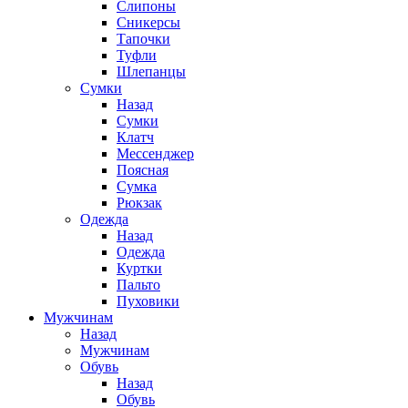
Слипоны
Сникерсы
Тапочки
Туфли
Шлепанцы
Cумки
Назад
Cумки
Клатч
Мессенджер
Поясная
Сумка
Рюкзак
Одежда
Назад
Одежда
Куртки
Пальто
Пуховики
Мужчинам
Назад
Мужчинам
Обувь
Назад
Обувь