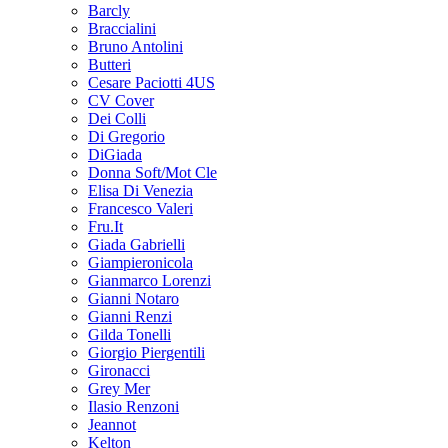
Barcly
Braccialini
Bruno Antolini
Butteri
Cesare Paciotti 4US
CV Cover
Dei Colli
Di Gregorio
DiGiada
Donna Soft/Mot Cle
Elisa Di Venezia
Francesco Valeri
Fru.It
Giada Gabrielli
Giampieronicola
Gianmarco Lorenzi
Gianni Notaro
Gianni Renzi
Gilda Tonelli
Giorgio Piergentili
Gironacci
Grey Mer
Ilasio Renzoni
Jeannot
Kelton