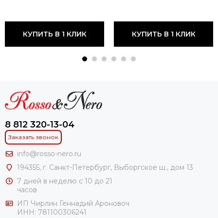
КУПИТЬ В 1 КЛИК
КУПИТЬ В 1 КЛИК
8 812 320-13-04
Заказать звонок
info@rosso-nero.ru
194355, г. Санкт-Петербург, Выборгское ш., дом 13
7 дней в неделю с 10 до 21
часов
ИП Чирлин Геннадий Ароновоч
ИНН: 781100306241