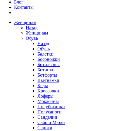
Блог
Контакты
Женщинам
Назад
Женщинам
Обувь
Назад
Обувь
Балетки
Босоножки
Ботильоны
Ботинки
Ботфорты
Вьетнамки
Кеды
Кроссовки
Лоферы
Мокасины
Полуботинки
Полусапоги
Сандалии
Сабо и Мюли
Сапоги