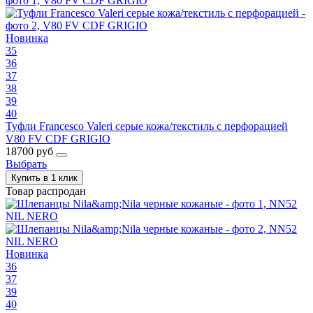
Новинка
35
36
37
38
39
40
Туфли Francesco Valeri серые кожа/текстиль с перфорацией
V80 FV CDF GRIGIO
18700 руб
Выбрать
Купить в 1 клик
Товар распродан
Новинка
36
37
39
40