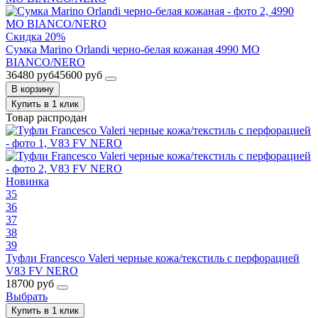
Скидка 20%
Сумка Marino Orlandi черно-белая кожаная 4990 MO
BIANCO/NERO
36480 руб
45600 руб
В корзину
Купить в 1 клик
Товар распродан
Новинка
35
36
37
38
39
Туфли Francesco Valeri черные кожа/текстиль с перфорацией
V83 FV NERO
18700 руб
Выбрать
Купить в 1 клик