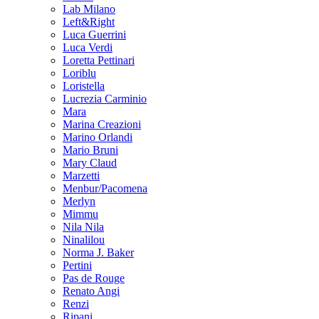
Lab Milano
Left&Right
Luca Guerrini
Luca Verdi
Loretta Pettinari
Loriblu
Loristella
Lucrezia Carminio
Mara
Marina Creazioni
Marino Orlandi
Mario Bruni
Mary Claud
Marzetti
Menbur/Pacomena
Merlyn
Mimmu
Nila Nila
Ninalilou
Norma J. Baker
Pertini
Pas de Rouge
Renato Angi
Renzi
Ripani