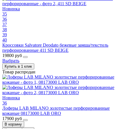
Новинка
35
36
37
38
39
40
Кроссовки Salvatore Deodato бежевые замша/текстиль
перфорированные 411 SD BEIGE
19800 руб
Выбрать
Купить в 1 клик
Товар распродан
Новинка
36
Лоферы LAB MILANO золотистые перфорированные
кожаные 08173000 LAB ORO
17900 руб
В корзину