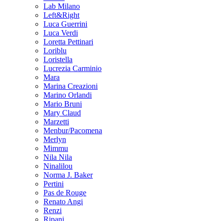
Lab Milano
Left&Right
Luca Guerrini
Luca Verdi
Loretta Pettinari
Loriblu
Loristella
Lucrezia Carminio
Mara
Marina Creazioni
Marino Orlandi
Mario Bruni
Mary Claud
Marzetti
Menbur/Pacomena
Merlyn
Mimmu
Nila Nila
Ninalilou
Norma J. Baker
Pertini
Pas de Rouge
Renato Angi
Renzi
Ripani