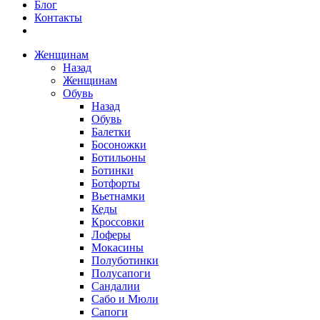
Блог
Контакты
Женщинам
Назад
Женщинам
Обувь
Назад
Обувь
Балетки
Босоножки
Ботильоны
Ботинки
Ботфорты
Вьетнамки
Кеды
Кроссовки
Лоферы
Мокасины
Полуботинки
Полусапоги
Сандалии
Сабо и Мюли
Сапоги