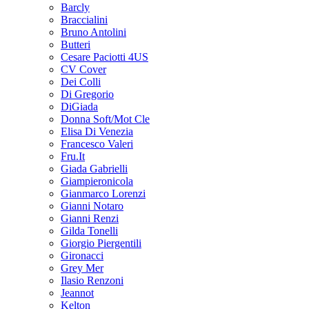
Barcly
Braccialini
Bruno Antolini
Butteri
Cesare Paciotti 4US
CV Cover
Dei Colli
Di Gregorio
DiGiada
Donna Soft/Mot Cle
Elisa Di Venezia
Francesco Valeri
Fru.It
Giada Gabrielli
Giampieronicola
Gianmarco Lorenzi
Gianni Notaro
Gianni Renzi
Gilda Tonelli
Giorgio Piergentili
Gironacci
Grey Mer
Ilasio Renzoni
Jeannot
Kelton