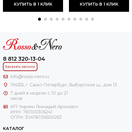
КУПИТЬ В 1 КЛИК
КУПИТЬ В 1 КЛИК
8 812 320-13-04
Заказать звонок
info@rosso-nero.ru
194355, г. Санкт-Петербург, Выборгское ш., дом 13
7 дней в неделю с 10 до 21
часов
ИП Чирлин Геннадий Ароновоч
ИНН: 781100306241
ОГРН:
304781136500263
КАТАЛОГ