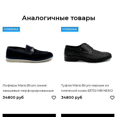
Аналогичные товары
НОВИНКА
НОВИНКА
Лоферы Mario Bruni синие
Туфли Mario Bruni черные из
замшевые перфорированные
плетеной кожи 63732 MB NERO
65153 MB BLU
34800 руб
34800 руб