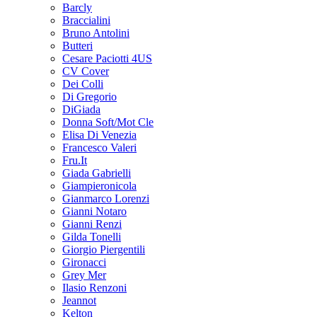
Barcly
Braccialini
Bruno Antolini
Butteri
Cesare Paciotti 4US
CV Cover
Dei Colli
Di Gregorio
DiGiada
Donna Soft/Mot Cle
Elisa Di Venezia
Francesco Valeri
Fru.It
Giada Gabrielli
Giampieronicola
Gianmarco Lorenzi
Gianni Notaro
Gianni Renzi
Gilda Tonelli
Giorgio Piergentili
Gironacci
Grey Mer
Ilasio Renzoni
Jeannot
Kelton