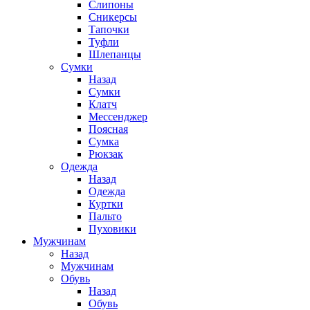
Слипоны
Сникерсы
Тапочки
Туфли
Шлепанцы
Cумки
Назад
Cумки
Клатч
Мессенджер
Поясная
Сумка
Рюкзак
Одежда
Назад
Одежда
Куртки
Пальто
Пуховики
Мужчинам
Назад
Мужчинам
Обувь
Назад
Обувь