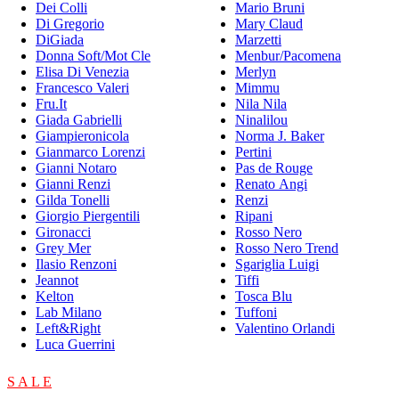
Dei Colli
Mario Bruni
Di Gregorio
Mary Claud
DiGiada
Marzetti
Donna Soft/Mot Cle
Menbur/Pacomena
Elisa Di Venezia
Merlyn
Francesco Valeri
Mimmu
Fru.It
Nila Nila
Giada Gabrielli
Ninalilou
Giampieronicola
Norma J. Baker
Gianmarco Lorenzi
Pertini
Gianni Notaro
Pas de Rouge
Gianni Renzi
Renato Angi
Gilda Tonelli
Renzi
Giorgio Piergentili
Ripani
Gironacci
Rosso Nero
Grey Mer
Rosso Nero Trend
Ilasio Renzoni
Sgariglia Luigi
Jeannot
Tiffi
Kelton
Tosca Blu
Lab Milano
Tuffoni
Left&Right
Valentino Orlandi
Luca Guerrini
S A L E