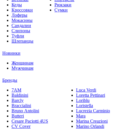
Кеды
Рюкзаки
Кроссовки
Сумки
Лоферы
Мокасины
Сандалии
Слипоны
Туфли
Шлепанцы
Новинки
Женщинам
Мужчинам
Бренды
7AM
Luca Verdi
Baldinini
Loretta Pettinari
Barcly
Loriblu
Braccialini
Loristella
Bruno Antolini
Lucrezia Carminio
Butteri
Mara
Cesare Paciotti 4US
Marina Creazioni
CV Cover
Marino Orlandi