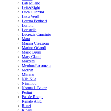
Lab Milano
Left&Right
Luca Guerrini
Luca Verdi
Loretta Pettinari
Loriblu
Loristella
Lucrezia Carminio
Mara
Marina Creazioni
Marino Orlandi
Mario Bruni
Mary Claud
Marzetti
Menbur/Pacomena
Merlyn
Mimmu
Nila Nila
Ninalilou
Norma J. Baker
Pertini
Pas de Rouge
Renato Angi
Renzi
Ripani