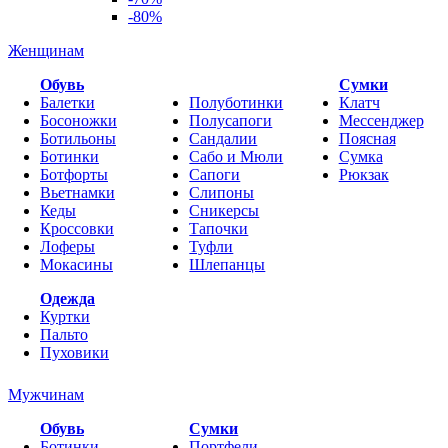
-80%
Женщинам
Обувь
Cумки
Балетки
Полуботинки
Клатч
Босоножки
Полусапоги
Мессенджер
Ботильоны
Сандалии
Поясная
Ботинки
Сабо и Мюли
Сумка
Ботфорты
Сапоги
Рюкзак
Вьетнамки
Слипоны
Кеды
Сникерсы
Кроссовки
Тапочки
Лоферы
Туфли
Мокасины
Шлепанцы
Одежда
Куртки
Пальто
Пуховики
Мужчинам
Обувь
Сумки
Ботинки
Портфели