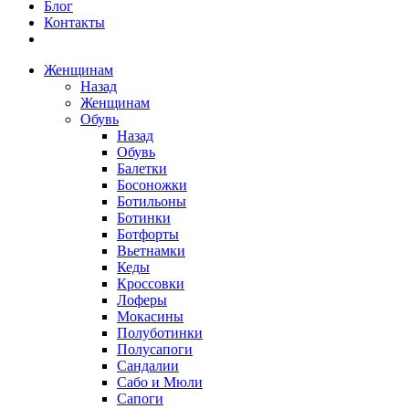
Блог
Контакты
Женщинам
Назад
Женщинам
Обувь
Назад
Обувь
Балетки
Босоножки
Ботильоны
Ботинки
Ботфорты
Вьетнамки
Кеды
Кроссовки
Лоферы
Мокасины
Полуботинки
Полусапоги
Сандалии
Сабо и Мюли
Сапоги