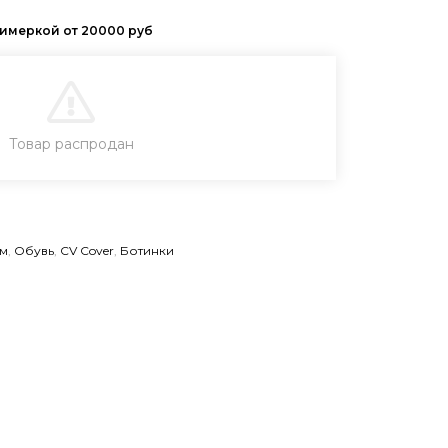
В КОРЗИНУ
Товар распродан
КУПИТЬ В 1 КЛИК
м
,
Обувь
,
CV Cover
,
Ботинки