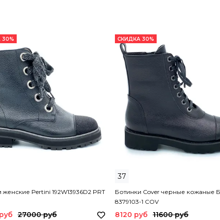
 30%
СКИДКА 30%
37
 женские Pertini 192W13936D2 PRT
Ботинки Cover черные кожаные 
8379103-1 COV
 руб
27000 руб
8120 руб
11600 руб