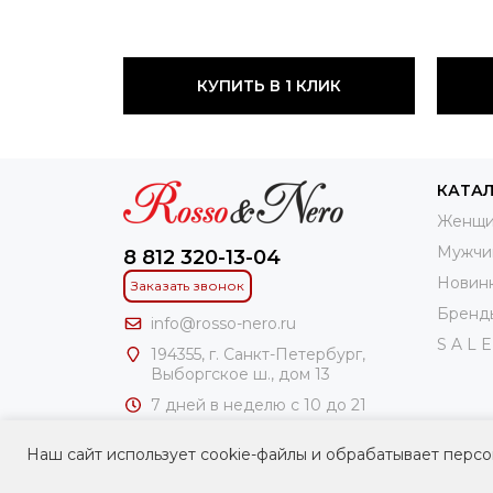
КУПИТЬ В 1 КЛИК
КАТА
Женщи
Мужчи
8 812 320-13-04
Новин
Заказать звонок
Бренд
info@rosso-nero.ru
S A L E
194355, г. Санкт-Петербург,
Выборгское ш., дом 13
7 дней в неделю с 10 до 21
часов
Наш сайт использует cookie-файлы и обрабатывает персо
ИП Чирлин Геннадий Ароновоч
ИНН: 781100306241