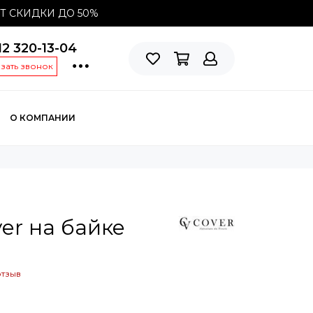
СТ СКИДКИ ДО
50%
12 320-13-04
азать звонок
О КОМПАНИИ
er на байке
отзыв