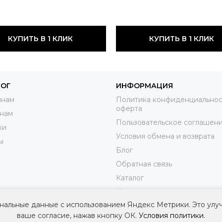
КУПИТЬ В 1 КЛИК
КУПИТЬ В 1 КЛИК
ЛОГ
ИНФОРМАЦИЯ
нам
Политика конфиденциальнос
оферта
нам
Пользовательское соглашен
ки
Условия обмена и возврата
ы
Блог
Обратная связь
Каталог
Контакты
нальные данные с использованием Яндекс Метрики. Это улу
Доставка
ваше согласие, нажав кнопку ОК.
Условия политики
.
Оплата