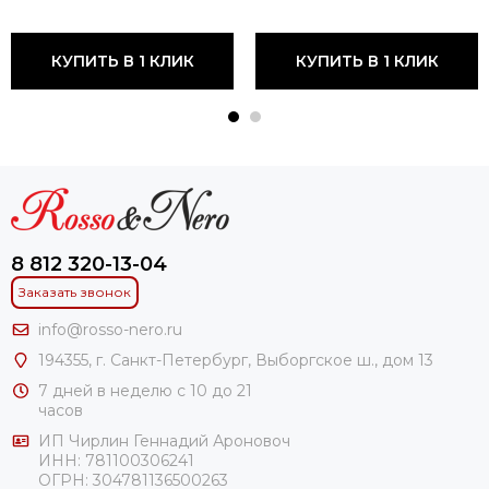
КУПИТЬ В 1 КЛИК
КУПИТЬ В 1 КЛИК
8 812 320-13-04
Заказать звонок
info@rosso-nero.ru
194355, г. Санкт-Петербург, Выборгское ш., дом 13
7 дней в неделю с 10 до 21
часов
ИП Чирлин Геннадий Ароновоч
ИНН: 781100306241
ОГРН:
304781136500263