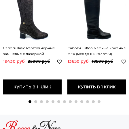
Сапоги Ilasio Renzoni черные
Сапоги Tuffoni черные кожаные
замшевые с лазерной
МЕХ (мех до щиколотки)
обработкой МЕХ 5006 IR
1722019LE TUF
19430 руб
25900 руб
13650 руб
19500 руб
КУПИТЬ В 1 КЛИК
КУПИТЬ В 1 КЛИК