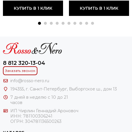
КУПИТЬ В 1 КЛИК
КУПИТЬ В 1 КЛИК
8 812 320-13-04
Заказать звонок
info@rosso-nero.ru
194355, г. Санкт-Петербург, Выборгское ш., дом 13
7 дней в неделю с 10 до 21
часов
ИП Чирлин Геннадий Ароновоч
ИНН: 781100306241
ОГРН:
304781136500263