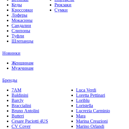
Кеды
Рюкзаки
Кроссовки
Сумки
Лоферы
Мокасины
Сандалии
Слипоны
Туфли
Шлепанцы
Новинки
Женщинам
Мужчинам
Бренды
7AM
Luca Verdi
Baldinini
Loretta Pettinari
Barcly
Loriblu
Braccialini
Loristella
Bruno Antolini
Lucrezia Carminio
Butteri
Mara
Cesare Paciotti 4US
Marina Creazioni
CV Cover
Marino Orlandi