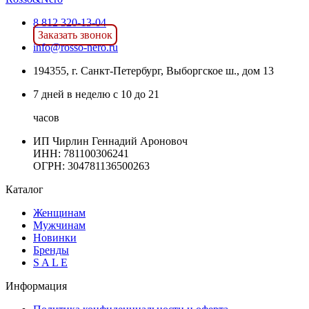
8 812 320-13-04
Заказать звонок
info@rosso-nero.ru
194355, г. Санкт-Петербург, Выборгское ш., дом 13
7 дней в неделю с 10 до 21
часов
ИП Чирлин Геннадий Ароновоч
ИНН: 781100306241
ОГРН:
304781136500263
Каталог
Женщинам
Мужчинам
Новинки
Бренды
S A L E
Информация