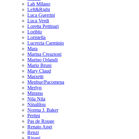
Lab Milano
Left&Right
Luca Guerrini
Luca Verdi
Loretta Pettinari
Loriblu
Loristella
Lucrezia Carminio
Mara
Marina Creazioni
Marino Orlandi
Mario Bruni
Mary Claud
Marzetti
Menbur/Pacomena
Merlyn
Mimmu
Nila Nila
Ninalilou
Norma J. Baker
Pertini
Pas de Rouge
Renato Angi
Renzi
Ripani