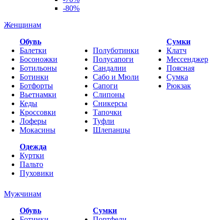
-80%
Женщинам
Обувь
Cумки
Балетки
Полуботинки
Клатч
Босоножки
Полусапоги
Мессенджер
Ботильоны
Сандалии
Поясная
Ботинки
Сабо и Мюли
Сумка
Ботфорты
Сапоги
Рюкзак
Вьетнамки
Слипоны
Кеды
Сникерсы
Кроссовки
Тапочки
Лоферы
Туфли
Мокасины
Шлепанцы
Одежда
Куртки
Пальто
Пуховики
Мужчинам
Обувь
Сумки
Ботинки
Портфели