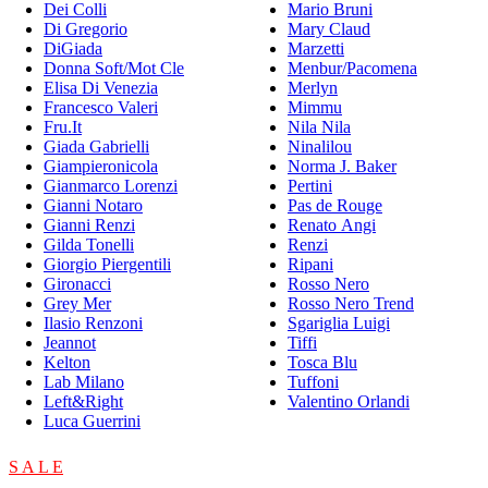
Dei Colli
Mario Bruni
Di Gregorio
Mary Claud
DiGiada
Marzetti
Donna Soft/Mot Cle
Menbur/Pacomena
Elisa Di Venezia
Merlyn
Francesco Valeri
Mimmu
Fru.It
Nila Nila
Giada Gabrielli
Ninalilou
Giampieronicola
Norma J. Baker
Gianmarco Lorenzi
Pertini
Gianni Notaro
Pas de Rouge
Gianni Renzi
Renato Angi
Gilda Tonelli
Renzi
Giorgio Piergentili
Ripani
Gironacci
Rosso Nero
Grey Mer
Rosso Nero Trend
Ilasio Renzoni
Sgariglia Luigi
Jeannot
Tiffi
Kelton
Tosca Blu
Lab Milano
Tuffoni
Left&Right
Valentino Orlandi
Luca Guerrini
S A L E