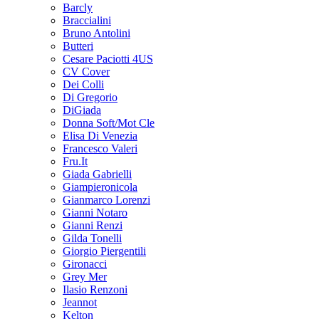
Barcly
Braccialini
Bruno Antolini
Butteri
Cesare Paciotti 4US
CV Cover
Dei Colli
Di Gregorio
DiGiada
Donna Soft/Mot Cle
Elisa Di Venezia
Francesco Valeri
Fru.It
Giada Gabrielli
Giampieronicola
Gianmarco Lorenzi
Gianni Notaro
Gianni Renzi
Gilda Tonelli
Giorgio Piergentili
Gironacci
Grey Mer
Ilasio Renzoni
Jeannot
Kelton