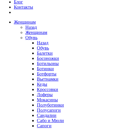
Блог
Контакты
Женщинам
Назад
Женщинам
Обувь
Назад
Обувь
Балетки
Босоножки
Ботильоны
Ботинки
Ботфорты
Вьетнамки
Кеды
Кроссовки
Лоферы
Мокасины
Полуботинки
Полусапоги
Сандалии
Сабо и Мюли
Сапоги