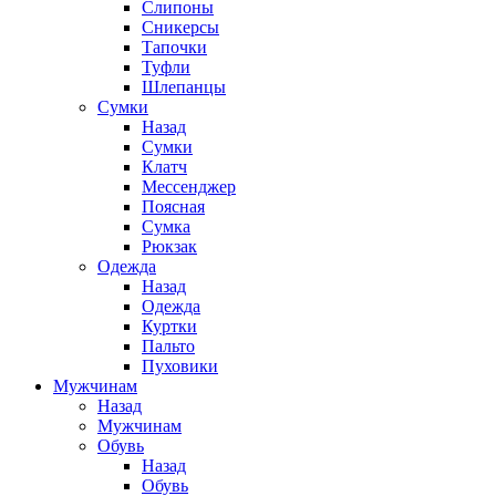
Слипоны
Сникерсы
Тапочки
Туфли
Шлепанцы
Cумки
Назад
Cумки
Клатч
Мессенджер
Поясная
Сумка
Рюкзак
Одежда
Назад
Одежда
Куртки
Пальто
Пуховики
Мужчинам
Назад
Мужчинам
Обувь
Назад
Обувь