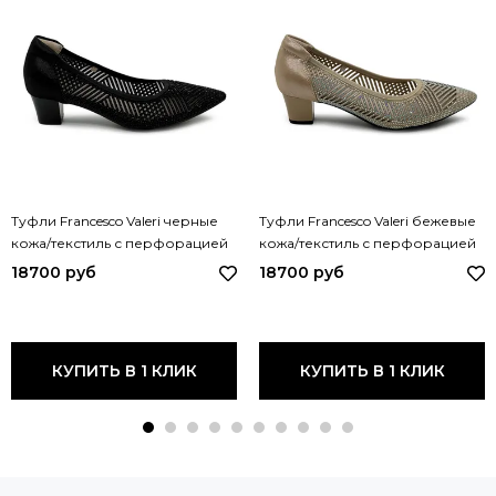
Туфли Francesco Valeri черные
Туфли Francesco Valeri бежевые
кожа/текстиль с перфорацией
кожа/текстиль с перфорацией
V83 FV NERO
V83 FV BEIGE
18700 руб
18700 руб
КУПИТЬ В 1 КЛИК
КУПИТЬ В 1 КЛИК