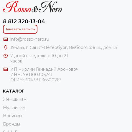
8 812 320-13-04
Заказать звонок
info@rosso-nero.ru
194355, г. Санкт-Петербург, Выборгское ш., дом 13
7 дней в неделю с 10 до 21
часов
ИП Чирлин Геннадий Ароновоч
ИНН: 781100306241
ОГРН:
304781136500263
КАТАЛОГ
Женщинам
Мужчинам
Новинки
Бренды