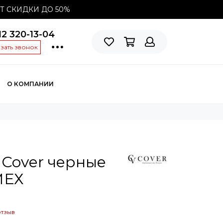
СТ СКИДКИ ДО
50%
12 320-13-04
азать звонок
О КОМПАНИИ
 Cover черные
МЕХ
отзыв