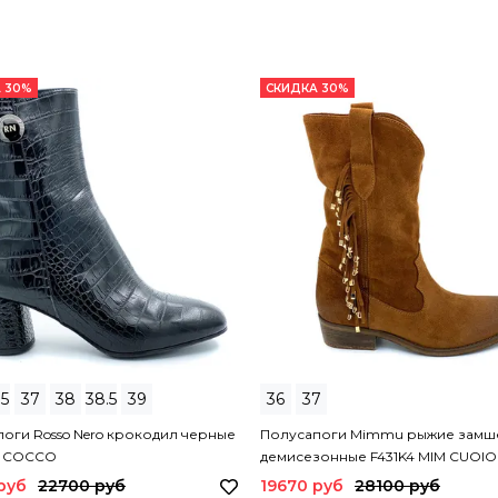
 30%
СКИДКА 30%
.5
37
38
38.5
39
36
37
оги Rosso Nero крокодил черные
Полусапоги Mimmu рыжие замш
N COCCO
демисезонные F431K4 MIM CUOIO
руб
22700 руб
19670 руб
28100 руб