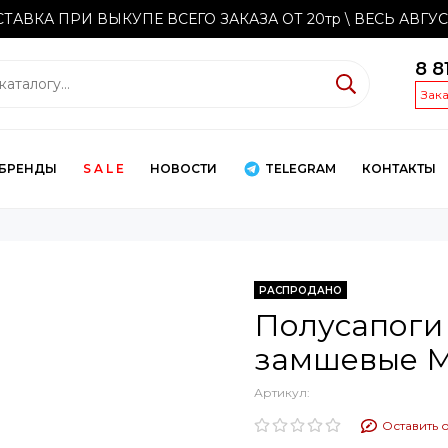
ТАВКА ПРИ ВЫКУПЕ ВСЕГО ЗАКАЗА ОТ 20тр
\ ВЕСЬ АВГУ
8 8
Зак
БРЕНДЫ
S A L E
НОВОСТИ
TELEGRAM
КОНТАКТЫ
РАСПРОДАНО
Полусапоги
замшевые 
Артикул:
Оставить 