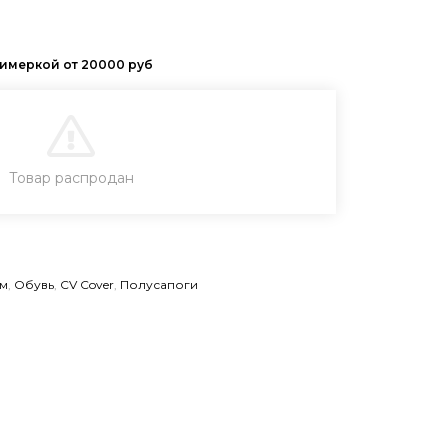
В КОРЗИНУ
Товар распродан
КУПИТЬ В 1 КЛИК
м
,
Обувь
,
CV Cover
,
Полусапоги