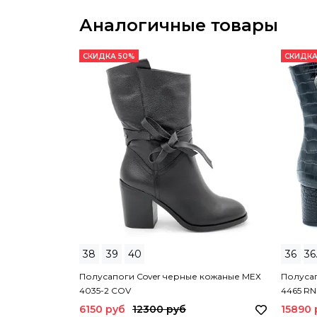
Аналогичные товары
СКИДКА 50%
СКИДКА
38
39
40
36
36
Полусапоги Cover черные кожаные МЕХ
Полусап
4035-2 COV
4465 R
6150 руб
12300 руб
15890 