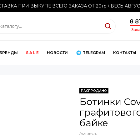
ТАВКА ПРИ ВЫКУПЕ ВСЕГО ЗАКАЗА ОТ 20тр
\ ВЕСЬ АВГУ
8 8
Зак
БРЕНДЫ
S A L E
НОВОСТИ
TELEGRAM
КОНТАКТЫ
РАСПРОДАНО
Ботинки Cov
графитового
байке
Артикул: