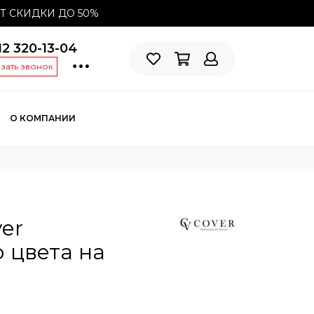
СТ СКИДКИ ДО
50%
12 320-13-04
азать звонок
О КОМПАНИИ
er
 цвета на