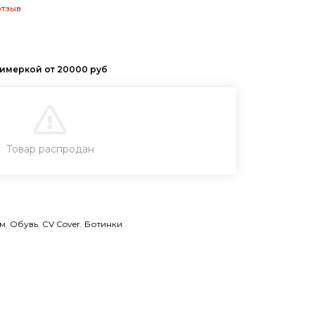
отзыв
В КОРЗИНУ
Товар распродан
КУПИТЬ В 1 КЛИК
м
,
Обувь
,
CV Cover
,
Ботинки