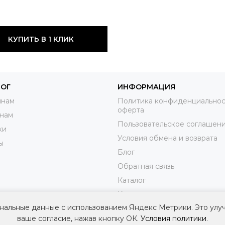
КУПИТЬ В 1 КЛИК
ЛОГ
ИНФОРМАЦИЯ
нам
Политика конфиденциальнос
оферта
нам
Пользовательское соглашен
ки
Условия обмена и возврата
ы
Блог
Обратная связь
Каталог
Контакты
нальные данные с использованием Яндекс Метрики. Это улу
Доставка
ваше согласие, нажав кнопку ОК.
Условия политики
.
Оплата