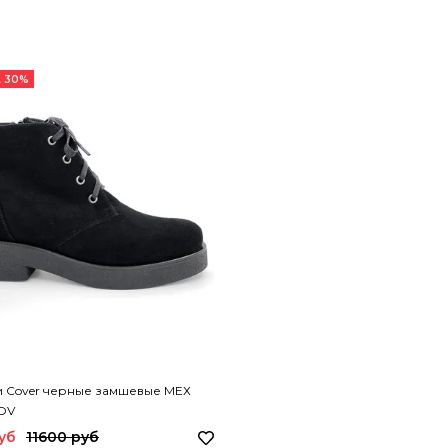
 30%
и Cover черные замшевые МЕХ
COV
уб
11600 руб