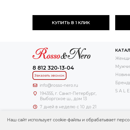
КУПИТЬ В 1 КЛИК
КАТА
Женщи
Мужчи
8 812 320-13-04
Новин
Заказать звонок
Бренд
info@rosso-nero.ru
S A L E
194355, г. Санкт-Петербург,
Выборгское ш., дом 13
7 дней в неделю с 10 до 21
часов
Наш сайт использует cookie-файлы и обрабатывает персо
ИП Чирлин Геннадий Ароновоч
ИНН: 781100306241