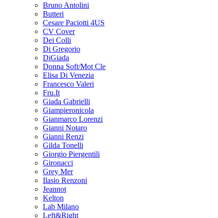
Bruno Antolini
Butteri
Cesare Paciotti 4US
CV Cover
Dei Colli
Di Gregorio
DiGiada
Donna Soft/Mot Cle
Elisa Di Venezia
Francesco Valeri
Fru.It
Giada Gabrielli
Giampieronicola
Gianmarco Lorenzi
Gianni Notaro
Gianni Renzi
Gilda Tonelli
Giorgio Piergentili
Gironacci
Grey Mer
Ilasio Renzoni
Jeannot
Kelton
Lab Milano
Left&Right