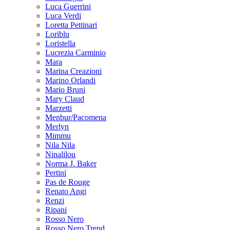
Luca Guerrini
Luca Verdi
Loretta Pettinari
Loriblu
Loristella
Lucrezia Carminio
Mara
Marina Creazioni
Marino Orlandi
Mario Bruni
Mary Claud
Marzetti
Menbur/Pacomena
Merlyn
Mimmu
Nila Nila
Ninalilou
Norma J. Baker
Pertini
Pas de Rouge
Renato Angi
Renzi
Ripani
Rosso Nero
Rosso Nero Trend