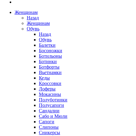
Женщинам
Назад
Женщинам
Обувь
Назад
Обувь
Балетки
Босоножки
Ботильоны
Ботинки
Ботфорты
Вьетнамки
Кеды
Кроссовки
Лоферы
Мокасины
Полуботинки
Полусапоги
Сандалии
Сабо и Мюли
Сапоги
Слипоны
Сникерсы