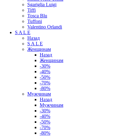
Sgariglia Luigi
Tiffi
Tosca Blu
Tuffoni
Valentino Orlandi
S A L E
Назад
S A L E
Женщинам
Назад
Женщинам
-30%
-40%
-50%
-70%
-80%
Мужчинам
Назад
Мужчинам
-30%
-40%
-50%
-70%
-80%