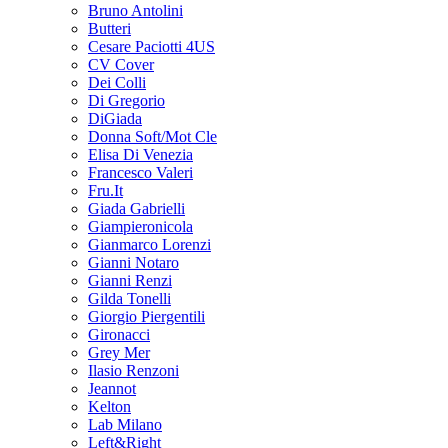
Bruno Antolini
Butteri
Cesare Paciotti 4US
CV Cover
Dei Colli
Di Gregorio
DiGiada
Donna Soft/Mot Cle
Elisa Di Venezia
Francesco Valeri
Fru.It
Giada Gabrielli
Giampieronicola
Gianmarco Lorenzi
Gianni Notaro
Gianni Renzi
Gilda Tonelli
Giorgio Piergentili
Gironacci
Grey Mer
Ilasio Renzoni
Jeannot
Kelton
Lab Milano
Left&Right