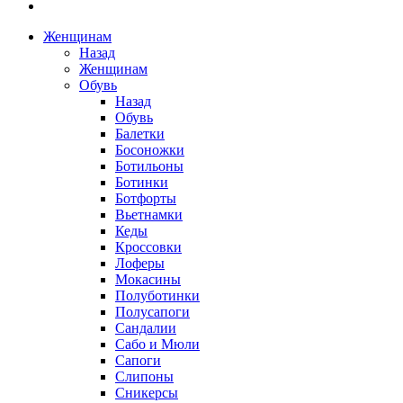
Женщинам
Назад
Женщинам
Обувь
Назад
Обувь
Балетки
Босоножки
Ботильоны
Ботинки
Ботфорты
Вьетнамки
Кеды
Кроссовки
Лоферы
Мокасины
Полуботинки
Полусапоги
Сандалии
Сабо и Мюли
Сапоги
Слипоны
Сникерсы