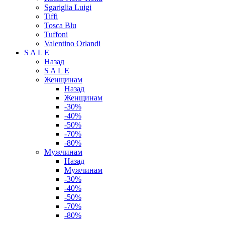
Sgariglia Luigi
Tiffi
Tosca Blu
Tuffoni
Valentino Orlandi
S A L E
Назад
S A L E
Женщинам
Назад
Женщинам
-30%
-40%
-50%
-70%
-80%
Мужчинам
Назад
Мужчинам
-30%
-40%
-50%
-70%
-80%