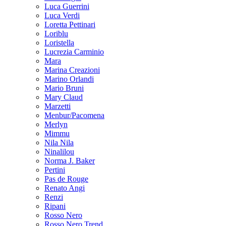
Luca Guerrini
Luca Verdi
Loretta Pettinari
Loriblu
Loristella
Lucrezia Carminio
Mara
Marina Creazioni
Marino Orlandi
Mario Bruni
Mary Claud
Marzetti
Menbur/Pacomena
Merlyn
Mimmu
Nila Nila
Ninalilou
Norma J. Baker
Pertini
Pas de Rouge
Renato Angi
Renzi
Ripani
Rosso Nero
Rosso Nero Trend