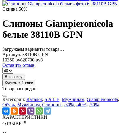
Скидка 50%
Слипоны Giampieronicola
белые 38110B GPN
Загружаем варианты товара…
Артикул:
38110B GPN
10350 руб
20700 руб
Оставить отзыв
В корзину
Купить в 1 клик
Товар распродан
Категории:
Каталог
,
S A L E
,
Мужчинам
,
Giampieronicola
,
Обувь
,
Мужчинам
,
Слипоны
,
-30%
,
-40%
,
-50%
ХАРАКТЕРИСТИКИ
0
ОТЗЫВЫ