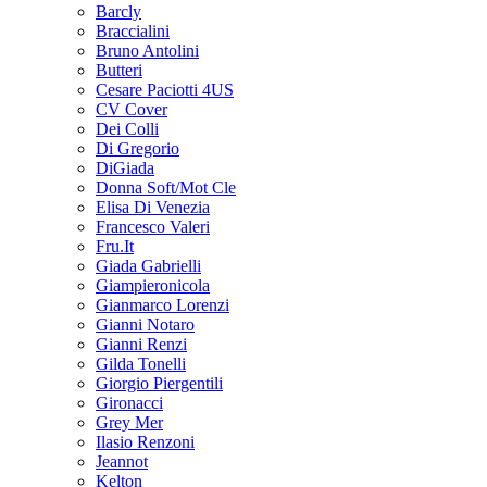
Barcly
Braccialini
Bruno Antolini
Butteri
Cesare Paciotti 4US
CV Cover
Dei Colli
Di Gregorio
DiGiada
Donna Soft/Mot Cle
Elisa Di Venezia
Francesco Valeri
Fru.It
Giada Gabrielli
Giampieronicola
Gianmarco Lorenzi
Gianni Notaro
Gianni Renzi
Gilda Tonelli
Giorgio Piergentili
Gironacci
Grey Mer
Ilasio Renzoni
Jeannot
Kelton