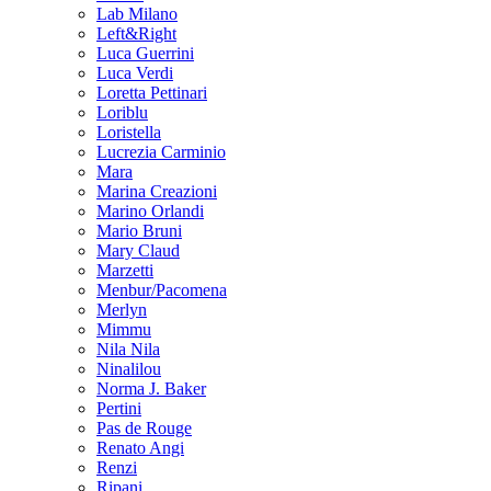
Lab Milano
Left&Right
Luca Guerrini
Luca Verdi
Loretta Pettinari
Loriblu
Loristella
Lucrezia Carminio
Mara
Marina Creazioni
Marino Orlandi
Mario Bruni
Mary Claud
Marzetti
Menbur/Pacomena
Merlyn
Mimmu
Nila Nila
Ninalilou
Norma J. Baker
Pertini
Pas de Rouge
Renato Angi
Renzi
Ripani