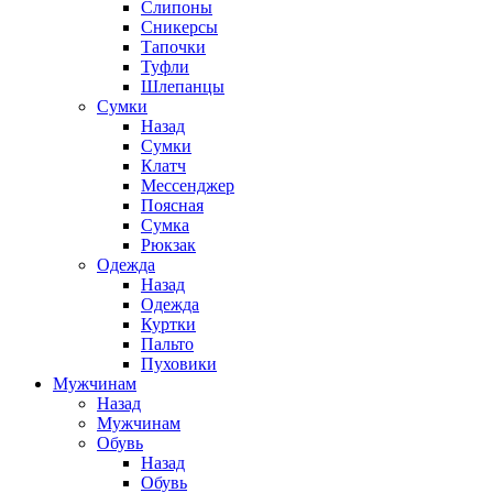
Слипоны
Сникерсы
Тапочки
Туфли
Шлепанцы
Cумки
Назад
Cумки
Клатч
Мессенджер
Поясная
Сумка
Рюкзак
Одежда
Назад
Одежда
Куртки
Пальто
Пуховики
Мужчинам
Назад
Мужчинам
Обувь
Назад
Обувь