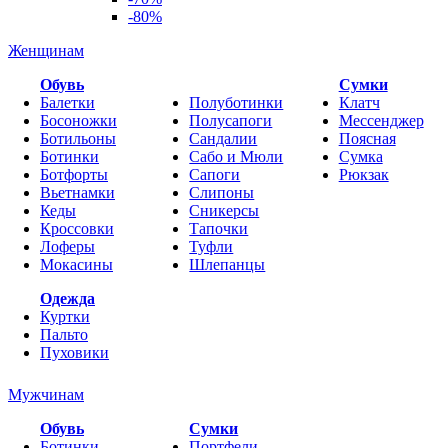
-80%
Женщинам
Обувь
Cумки
Балетки
Полуботинки
Клатч
Босоножки
Полусапоги
Мессенджер
Ботильоны
Сандалии
Поясная
Ботинки
Сабо и Мюли
Сумка
Ботфорты
Сапоги
Рюкзак
Вьетнамки
Слипоны
Кеды
Сникерсы
Кроссовки
Тапочки
Лоферы
Туфли
Мокасины
Шлепанцы
Одежда
Куртки
Пальто
Пуховики
Мужчинам
Обувь
Сумки
Ботинки
Портфели