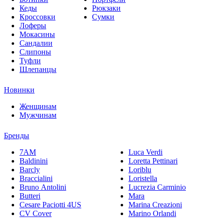
Кеды
Рюкзаки
Кроссовки
Сумки
Лоферы
Мокасины
Сандалии
Слипоны
Туфли
Шлепанцы
Новинки
Женщинам
Мужчинам
Бренды
7AM
Luca Verdi
Baldinini
Loretta Pettinari
Barcly
Loriblu
Braccialini
Loristella
Bruno Antolini
Lucrezia Carminio
Butteri
Mara
Cesare Paciotti 4US
Marina Creazioni
CV Cover
Marino Orlandi