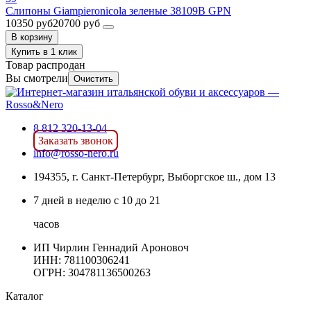
Слипоны Giampieronicola зеленые 38109B GPN
10350 руб
20700 руб
В корзину
Купить в 1 клик
Товар распродан
Вы смотрели
Очистить
8 812 320-13-04
Заказать звонок
info@rosso-nero.ru
194355, г. Санкт-Петербург, Выборгское ш., дом 13
7 дней в неделю с 10 до 21
часов
ИП Чирлин Геннадий Ароновоч
ИНН: 781100306241
ОГРН:
304781136500263
Каталог