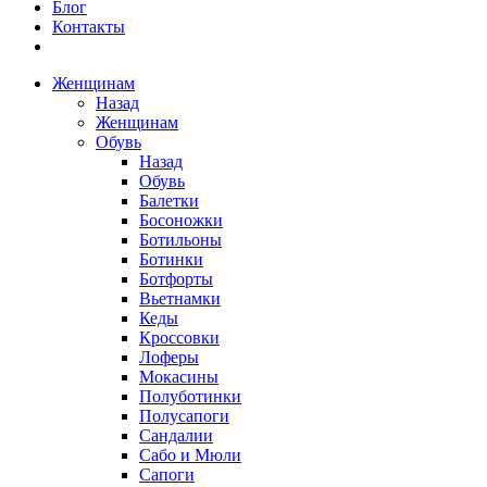
Блог
Контакты
Женщинам
Назад
Женщинам
Обувь
Назад
Обувь
Балетки
Босоножки
Ботильоны
Ботинки
Ботфорты
Вьетнамки
Кеды
Кроссовки
Лоферы
Мокасины
Полуботинки
Полусапоги
Сандалии
Сабо и Мюли
Сапоги