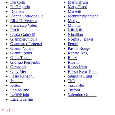
Dei Colli
Mario Bruni
Di Gregorio
Mary Claud
DiGiada
Marzetti
Donna Soft/Mot Cle
Menbur/Pacomena
Elisa Di Venezia
Merlyn
Francesco Valeri
Mimmu
Fru.It
Nila Nila
Giada Gabrielli
Ninalilou
Giampieronicola
Norma J. Baker
Gianmarco Lorenzi
Pertini
Gianni Notaro
Pas de Rouge
Gianni Renzi
Renato Angi
Gilda Tonelli
Renzi
Giorgio Piergentili
Ripani
Gironacci
Rosso Nero
Grey Mer
Rosso Nero Trend
Ilasio Renzoni
Sgariglia Luigi
Jeannot
Tiffi
Kelton
Tosca Blu
Lab Milano
Tuffoni
Left&Right
Valentino Orlandi
Luca Guerrini
S A L E