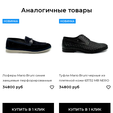
Аналогичные товары
НОВИНКА
НОВИНКА
Лоферы Mario Bruni синие
Туфли Mario Bruni черные из
замшевые перфорированные
плетеной кожи 63732 MB NERO
65153 MB BLU
34800 руб
34800 руб
КУПИТЬ В 1 КЛИК
КУПИТЬ В 1 КЛИК