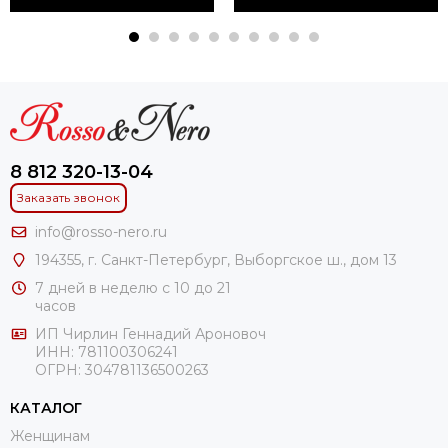
8 812 320-13-04
Заказать звонок
info@rosso-nero.ru
194355, г. Санкт-Петербург, Выборгское ш., дом 13
7 дней в неделю с 10 до 21
часов
ИП Чирлин Геннадий Ароновоч
ИНН: 781100306241
ОГРН:
304781136500263
КАТАЛОГ
Женщинам