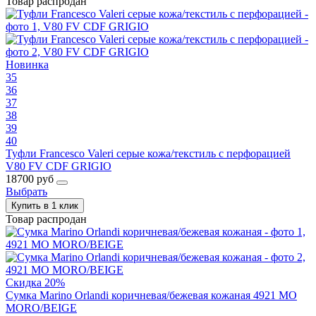
Товар распродан
Новинка
35
36
37
38
39
40
Туфли Francesco Valeri серые кожа/текстиль с перфорацией
V80 FV CDF GRIGIO
18700 руб
Выбрать
Купить в 1 клик
Товар распродан
Скидка 20%
Сумка Marino Orlandi коричневая/бежевая кожаная 4921 MO
MORO/BEIGE