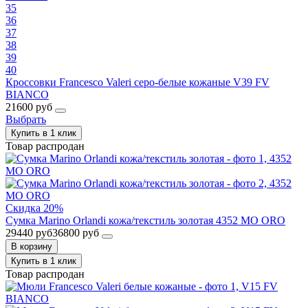
35
36
37
38
39
40
Кроссовки Francesco Valeri серо-белые кожаные V39 FV
BIANCO
21600 руб
Выбрать
Купить в 1 клик
Товар распродан
Скидка 20%
Сумка Marino Orlandi кожа/текстиль золотая 4352 MO ORO
29440 руб
36800 руб
В корзину
Купить в 1 клик
Товар распродан