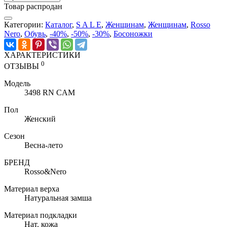
Товар распродан
Категории:
Каталог
,
S A L E
,
Женщинам
,
Женщинам
,
Rosso
Nero
,
Обувь
,
-40%
,
-50%
,
-30%
,
Босоножки
ХАРАКТЕРИСТИКИ
0
ОТЗЫВЫ
Модель
3498 RN CAM
Пол
Женский
Сезон
Весна-лето
БРЕНД
Rosso&Nero
Материал верха
Натуральная замша
Материал подкладки
Нат. кожа