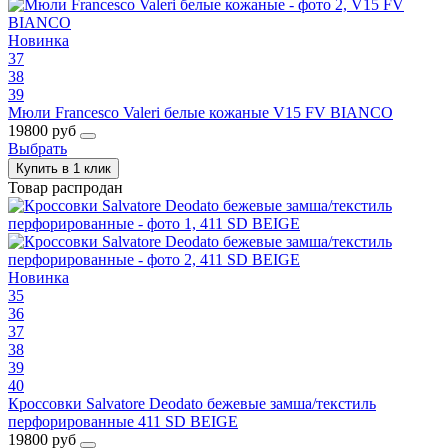
Новинка
37
38
39
Мюли Francesco Valeri белые кожаные V15 FV BIANCO
19800 руб
Выбрать
Купить в 1 клик
Товар распродан
Новинка
35
36
37
38
39
40
Кроссовки Salvatore Deodato бежевые замша/текстиль
перфорированные 411 SD BEIGE
19800 руб