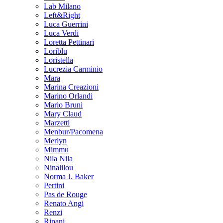
Lab Milano
Left&Right
Luca Guerrini
Luca Verdi
Loretta Pettinari
Loriblu
Loristella
Lucrezia Carminio
Mara
Marina Creazioni
Marino Orlandi
Mario Bruni
Mary Claud
Marzetti
Menbur/Pacomena
Merlyn
Mimmu
Nila Nila
Ninalilou
Norma J. Baker
Pertini
Pas de Rouge
Renato Angi
Renzi
Ripani