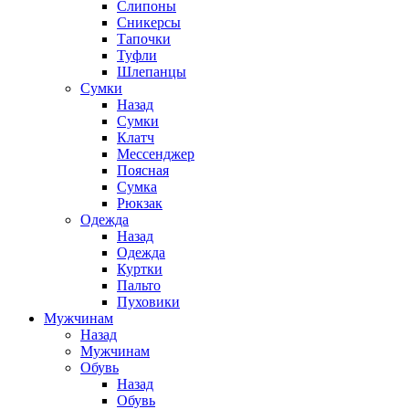
Слипоны
Сникерсы
Тапочки
Туфли
Шлепанцы
Cумки
Назад
Cумки
Клатч
Мессенджер
Поясная
Сумка
Рюкзак
Одежда
Назад
Одежда
Куртки
Пальто
Пуховики
Мужчинам
Назад
Мужчинам
Обувь
Назад
Обувь