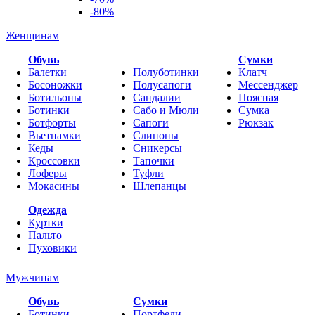
-80%
Женщинам
Обувь
Cумки
Балетки
Полуботинки
Клатч
Босоножки
Полусапоги
Мессенджер
Ботильоны
Сандалии
Поясная
Ботинки
Сабо и Мюли
Сумка
Ботфорты
Сапоги
Рюкзак
Вьетнамки
Слипоны
Кеды
Сникерсы
Кроссовки
Тапочки
Лоферы
Туфли
Мокасины
Шлепанцы
Одежда
Куртки
Пальто
Пуховики
Мужчинам
Обувь
Сумки
Ботинки
Портфели