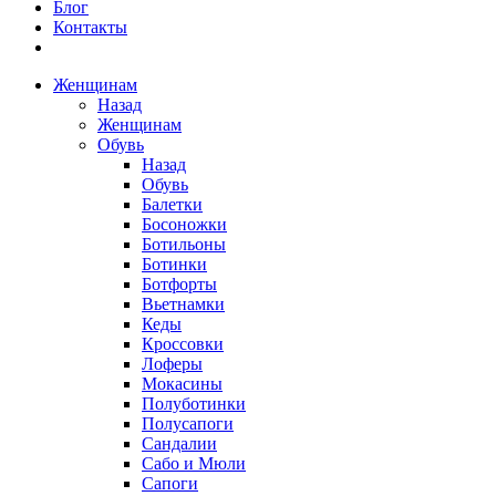
Блог
Контакты
Женщинам
Назад
Женщинам
Обувь
Назад
Обувь
Балетки
Босоножки
Ботильоны
Ботинки
Ботфорты
Вьетнамки
Кеды
Кроссовки
Лоферы
Мокасины
Полуботинки
Полусапоги
Сандалии
Сабо и Мюли
Сапоги