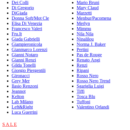
Dei Colli
Mario Bruni
Di Gregorio
Mary Claud
DiGiada
Marzetti
Donna Soft/Mot Cle
Menbur/Pacomena
Elisa Di Venezia
Merlyn
Francesco Valeri
Mimmu
Fru.It
Nila Nila
Giada Gabrielli
Ninalilou
Giampieronicola
Norma J. Baker
Gianmarco Lorenzi
Pertini
Gianni Notaro
Pas de Rouge
Gianni Renzi
Renato Angi
Gilda Tonelli
Renzi
Giorgio Piergentili
Ripani
Gironacci
Rosso Nero
Grey Mer
Rosso Nero Trend
Ilasio Renzoni
Sgariglia Luigi
Jeannot
Tiffi
Kelton
Tosca Blu
Lab Milano
Tuffoni
Left&Right
Valentino Orlandi
Luca Guerrini
S A L E