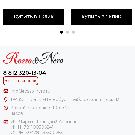
КУПИТЬ В 1 КЛИК
КУПИТЬ В 1 КЛИК
8 812 320-13-04
Заказать звонок
info@rosso-nero.ru
194355, г. Санкт-Петербург, Выборгское ш., дом 13
7 дней в неделю с 10 до 21
часов
ИП Чирлин Геннадий Ароновоч
ИНН: 781100306241
ОГРН:
304781136500263