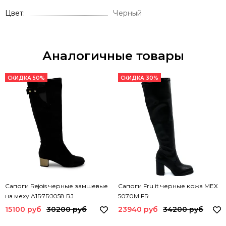
Цвет
Черный
Аналогичные товары
СКИДКА 50%
СКИДКА 30%
Сапоги Rejois черные замшевые
Сапоги Fru.it черные кожа МЕХ
на меху A1R7RJ058 RJ
5070M FR
15100 руб
30200 руб
23940 руб
34200 руб