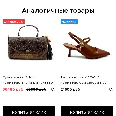
Аналогичные товары
СКИДКА 20%
НОВИНКА
Сумка Marino Orlandi
Туфли летние MOT-CLE
коричневая кожаная 4978 MO
коричневые лакированные
MORO
MOT3242 MOT MIRISTICA
36480 руб
45600 руб
21600 руб
КУПИТЬ В 1 КЛИК
КУПИТЬ В 1 КЛИК