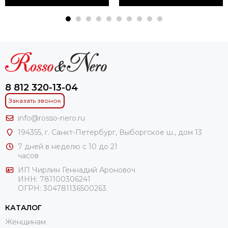
8 812 320-13-04
Заказать звонок
info@rosso-nero.ru
194355, г. Санкт-Петербург, Выборгское ш., дом 13
7 дней в неделю с 10 до 21
часов
ИП Чирлин Геннадий Ароновоч
ИНН: 781100306241
ОГРН:
304781136500263
КАТАЛОГ
Женщинам