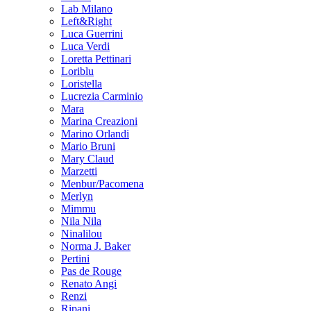
Lab Milano
Left&Right
Luca Guerrini
Luca Verdi
Loretta Pettinari
Loriblu
Loristella
Lucrezia Carminio
Mara
Marina Creazioni
Marino Orlandi
Mario Bruni
Mary Claud
Marzetti
Menbur/Pacomena
Merlyn
Mimmu
Nila Nila
Ninalilou
Norma J. Baker
Pertini
Pas de Rouge
Renato Angi
Renzi
Ripani