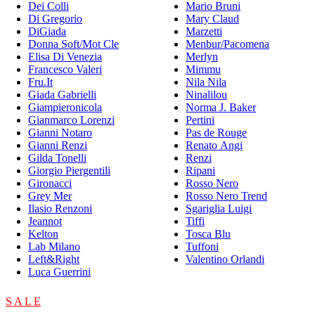
Dei Colli
Mario Bruni
Di Gregorio
Mary Claud
DiGiada
Marzetti
Donna Soft/Mot Cle
Menbur/Pacomena
Elisa Di Venezia
Merlyn
Francesco Valeri
Mimmu
Fru.It
Nila Nila
Giada Gabrielli
Ninalilou
Giampieronicola
Norma J. Baker
Gianmarco Lorenzi
Pertini
Gianni Notaro
Pas de Rouge
Gianni Renzi
Renato Angi
Gilda Tonelli
Renzi
Giorgio Piergentili
Ripani
Gironacci
Rosso Nero
Grey Mer
Rosso Nero Trend
Ilasio Renzoni
Sgariglia Luigi
Jeannot
Tiffi
Kelton
Tosca Blu
Lab Milano
Tuffoni
Left&Right
Valentino Orlandi
Luca Guerrini
S A L E