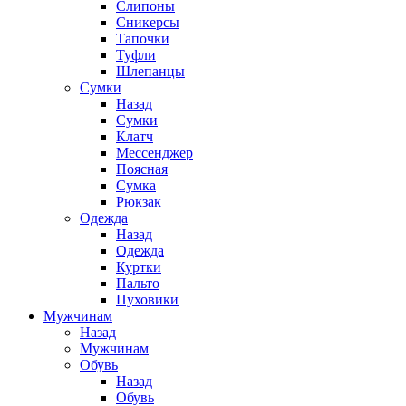
Слипоны
Сникерсы
Тапочки
Туфли
Шлепанцы
Cумки
Назад
Cумки
Клатч
Мессенджер
Поясная
Сумка
Рюкзак
Одежда
Назад
Одежда
Куртки
Пальто
Пуховики
Мужчинам
Назад
Мужчинам
Обувь
Назад
Обувь