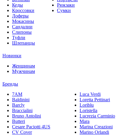
Кеды
Рюкзаки
Кроссовки
Сумки
Лоферы
Мокасины
Сандалии
Слипоны
Туфли
Шлепанцы
Новинки
Женщинам
Мужчинам
Бренды
7AM
Luca Verdi
Baldinini
Loretta Pettinari
Barcly
Loriblu
Braccialini
Loristella
Bruno Antolini
Lucrezia Carminio
Butteri
Mara
Cesare Paciotti 4US
Marina Creazioni
CV Cover
Marino Orlandi