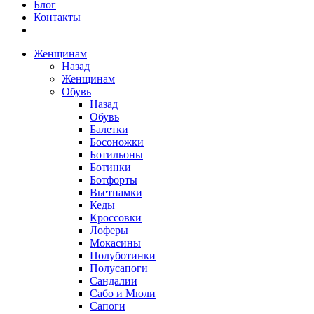
Блог
Контакты
Женщинам
Назад
Женщинам
Обувь
Назад
Обувь
Балетки
Босоножки
Ботильоны
Ботинки
Ботфорты
Вьетнамки
Кеды
Кроссовки
Лоферы
Мокасины
Полуботинки
Полусапоги
Сандалии
Сабо и Мюли
Сапоги