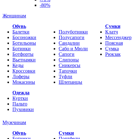
-80%
Женщинам
Обувь
Cумки
Балетки
Полуботинки
Клатч
Босоножки
Полусапоги
Мессенджер
Ботильоны
Сандалии
Поясная
Ботинки
Сабо и Мюли
Сумка
Ботфорты
Сапоги
Рюкзак
Вьетнамки
Слипоны
Кеды
Сникерсы
Кроссовки
Тапочки
Лоферы
Туфли
Мокасины
Шлепанцы
Одежда
Куртки
Пальто
Пуховики
Мужчинам
Обувь
Сумки
Ботинки
Портфели