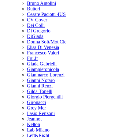
Bruno Antolini
Butteri
Cesare Paciotti 4US
CV Cover
Dei Colli
Di Gregorio
DiGiada
Donna Soft/Mot Cle
Elisa Di Venezia
Francesco Valeri
Fru.It
Giada Gabrielli
Giampieronicola
Gianmarco Lorenzi
Gianni Notaro
Gianni Renzi
Gilda Tonelli
Giorgio Piergentili
Gironacci
Grey Mer
Ilasio Renzoni
Jeannot
Kelton
Lab Milano
Left&Right