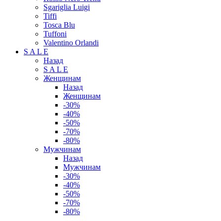
Sgariglia Luigi
Tiffi
Tosca Blu
Tuffoni
Valentino Orlandi
S A L E
Назад
S A L E
Женщинам
Назад
Женщинам
-30%
-40%
-50%
-70%
-80%
Мужчинам
Назад
Мужчинам
-30%
-40%
-50%
-70%
-80%