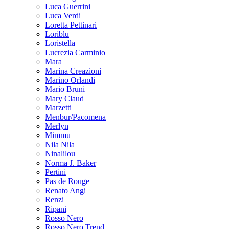
Luca Guerrini
Luca Verdi
Loretta Pettinari
Loriblu
Loristella
Lucrezia Carminio
Mara
Marina Creazioni
Marino Orlandi
Mario Bruni
Mary Claud
Marzetti
Menbur/Pacomena
Merlyn
Mimmu
Nila Nila
Ninalilou
Norma J. Baker
Pertini
Pas de Rouge
Renato Angi
Renzi
Ripani
Rosso Nero
Rosso Nero Trend