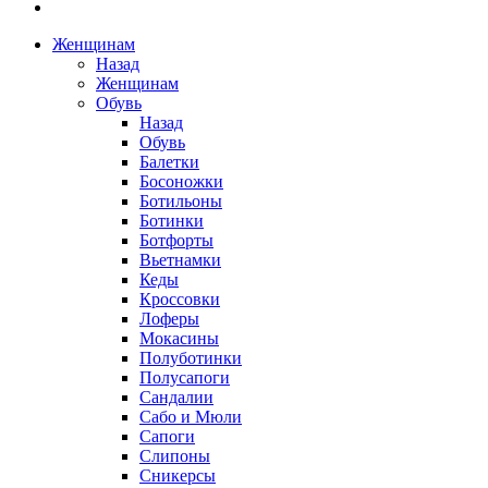
Женщинам
Назад
Женщинам
Обувь
Назад
Обувь
Балетки
Босоножки
Ботильоны
Ботинки
Ботфорты
Вьетнамки
Кеды
Кроссовки
Лоферы
Мокасины
Полуботинки
Полусапоги
Сандалии
Сабо и Мюли
Сапоги
Слипоны
Сникерсы