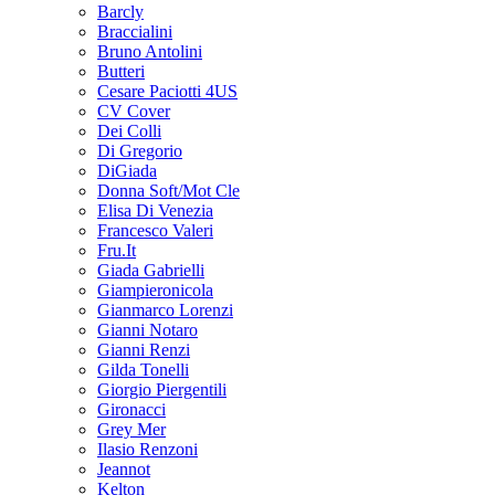
Barcly
Braccialini
Bruno Antolini
Butteri
Cesare Paciotti 4US
CV Cover
Dei Colli
Di Gregorio
DiGiada
Donna Soft/Mot Cle
Elisa Di Venezia
Francesco Valeri
Fru.It
Giada Gabrielli
Giampieronicola
Gianmarco Lorenzi
Gianni Notaro
Gianni Renzi
Gilda Tonelli
Giorgio Piergentili
Gironacci
Grey Mer
Ilasio Renzoni
Jeannot
Kelton