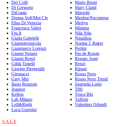
Dei Colli
Mario Bruni
Di Gregorio
Mary Claud
DiGiada
Marzetti
Donna Soft/Mot Cle
Menbur/Pacomena
Elisa Di Venezia
Merlyn
Francesco Valeri
Mimmu
Fru.It
Nila Nila
Giada Gabrielli
Ninalilou
Giampieronicola
Norma J. Baker
Gianmarco Lorenzi
Pertini
Gianni Notaro
Pas de Rouge
Gianni Renzi
Renato Angi
Gilda Tonelli
Renzi
Giorgio Piergentili
Ripani
Gironacci
Rosso Nero
Grey Mer
Rosso Nero Trend
Ilasio Renzoni
Sgariglia Luigi
Jeannot
Tiffi
Kelton
Tosca Blu
Lab Milano
Tuffoni
Left&Right
Valentino Orlandi
Luca Guerrini
S A L E