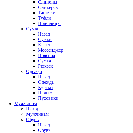
Слипоны
Сникерсы
Тапочки
Туфли
Шлепанцы
Cумки
Назад
Cумки
Клатч
Мессенджер
Поясная
Сумка
Рюкзак
Одежда
Назад
Одежда
Куртки
Пальто
Пуховики
Мужчинам
Назад
Мужчинам
Обувь
Назад
Обувь