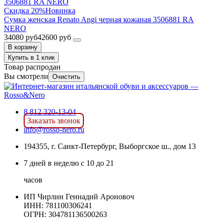
Скидка 20%
Новинка
Сумка женская Renato Angi черная кожаная 3506881 RA
NERO
34080 руб
42600 руб
В корзину
Купить в 1 клик
Товар распродан
Вы смотрели
Очистить
8 812 320-13-04
Заказать звонок
info@rosso-nero.ru
194355, г. Санкт-Петербург, Выборгское ш., дом 13
7 дней в неделю с 10 до 21
часов
ИП Чирлин Геннадий Ароновоч
ИНН: 781100306241
ОГРН:
304781136500263