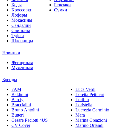
Кеды
Рюкзаки
Кроссовки
Сумки
Лоферы
Мокасины
Сандалии
Слипоны
Туфли
Шлепанцы
Новинки
Женщинам
Мужчинам
Бренды
7AM
Luca Verdi
Baldinini
Loretta Pettinari
Barcly
Loriblu
Braccialini
Loristella
Bruno Antolini
Lucrezia Carminio
Butteri
Mara
Cesare Paciotti 4US
Marina Creazioni
CV Cover
Marino Orlandi