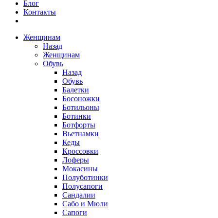
Блог
Контакты
Женщинам
Назад
Женщинам
Обувь
Назад
Обувь
Балетки
Босоножки
Ботильоны
Ботинки
Ботфорты
Вьетнамки
Кеды
Кроссовки
Лоферы
Мокасины
Полуботинки
Полусапоги
Сандалии
Сабо и Мюли
Сапоги