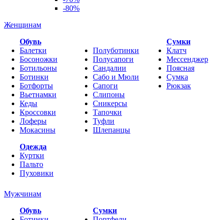
-80%
Женщинам
Обувь
Cумки
Балетки
Полуботинки
Клатч
Босоножки
Полусапоги
Мессенджер
Ботильоны
Сандалии
Поясная
Ботинки
Сабо и Мюли
Сумка
Ботфорты
Сапоги
Рюкзак
Вьетнамки
Слипоны
Кеды
Сникерсы
Кроссовки
Тапочки
Лоферы
Туфли
Мокасины
Шлепанцы
Одежда
Куртки
Пальто
Пуховики
Мужчинам
Обувь
Сумки
Ботинки
Портфели