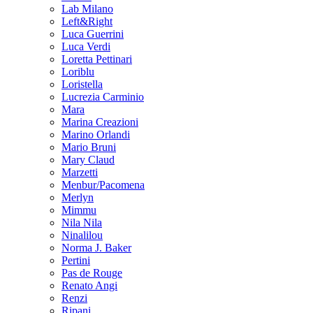
Lab Milano
Left&Right
Luca Guerrini
Luca Verdi
Loretta Pettinari
Loriblu
Loristella
Lucrezia Carminio
Mara
Marina Creazioni
Marino Orlandi
Mario Bruni
Mary Claud
Marzetti
Menbur/Pacomena
Merlyn
Mimmu
Nila Nila
Ninalilou
Norma J. Baker
Pertini
Pas de Rouge
Renato Angi
Renzi
Ripani