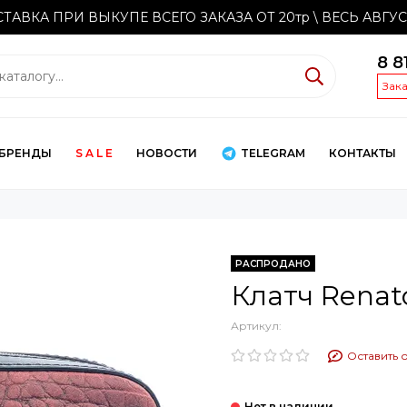
ТАВКА ПРИ ВЫКУПЕ ВСЕГО ЗАКАЗА ОТ 20тр
\ ВЕСЬ АВГУ
8 8
Зак
БРЕНДЫ
S A L E
НОВОСТИ
TELEGRAM
КОНТАКТЫ
РАСПРОДАНО
Клатч Renat
Артикул:
Оставить 