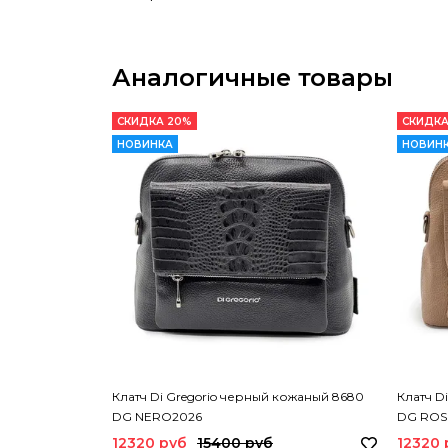
Аналогичные товары
СКИДКА 20%
СКИДКА
НОВИНКА
НОВИН
Клатч Di Gregorio черный кожаный 8680
Клатч D
DG NERO2026
DG ROS
12320 руб
15400 руб
12320 