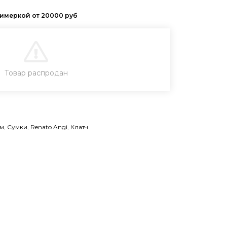
В КОРЗИНУ
Товар распродан
КУПИТЬ В 1 КЛИК
м
,
Cумки
,
Renato Angi
,
Клатч