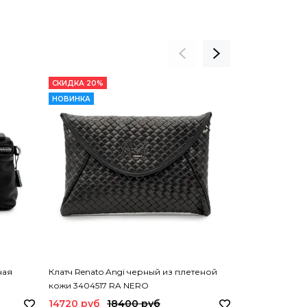
СКИДКА 20%
СКИДКА 20%
НОВИНКА
НОВИНКА
ная
Клатч Renato Angi черный из плетеной
Клатч Renato 
кожи 3404517 RA NERO
плетенный "ф
14720 руб
18400 руб
26000 руб