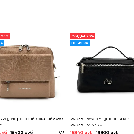
 20%
СКИДКА 20%
КА
НОВИНКА
i Gregorio розовый кожаный 8680
3507381 Renato Angi черная кожа
E
3507381 RA NERO
руб
15400 руб
15840 руб
19800 руб