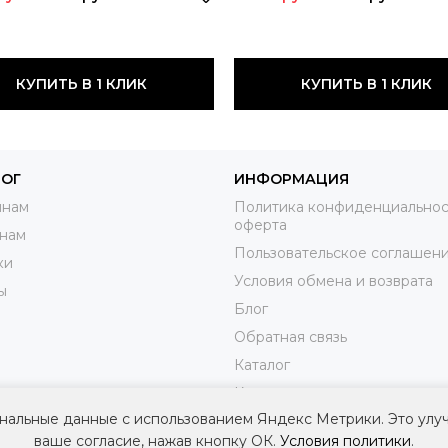
КУПИТЬ В 1 КЛИК
КУПИТЬ В 1 КЛИК
ЛОГ
ИНФОРМАЦИЯ
нам
Политика конфиденциальнос
оферта
нам
Пользовательское соглашен
ки
Условия обмена и возврата
ы
Блог
Обратная связь
Каталог
Контакты
нальные данные с использованием Яндекс Метрики. Это улу
Доставка
ваше согласие, нажав кнопку ОК.
Условия политики
.