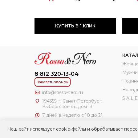
КУПИТЬ В 1 КЛИК
КАТА
Женщи
Мужчи
8 812 320-13-04
Новин
Заказать звонок
Бренд
info@rosso-nero.ru
S A L E
194355, г. Санкт-Петербург,
Выборгское ш., дом 13
7 дней в неделю с 10 до 21
часов
Наш сайт использует cookie-файлы и обрабатывает персо
ИП Чирлин Геннадий Ароновоч
ИНН: 781100306241