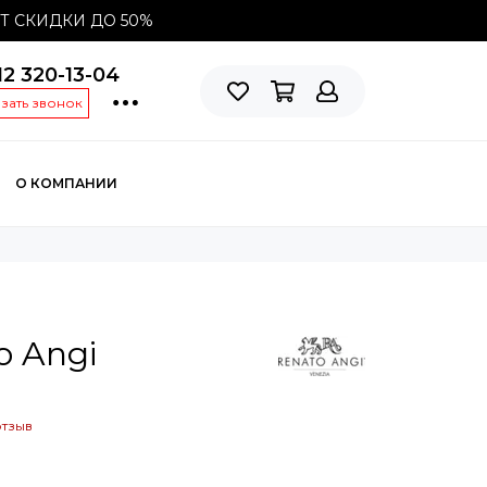
СТ СКИДКИ ДО
50%
12 320-13-04
азать звонок
О КОМПАНИИ
o Angi
отзыв