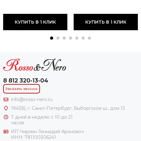
КУПИТЬ В 1 КЛИК
КУПИТЬ В 1 КЛИК
8 812 320-13-04
Заказать звонок
info@rosso-nero.ru
194355, г. Санкт-Петербург, Выборгское ш., дом 13
7 дней в неделю с 10 до 21
часов
ИП Чирлин Геннадий Ароновоч
ИНН: 781100306241